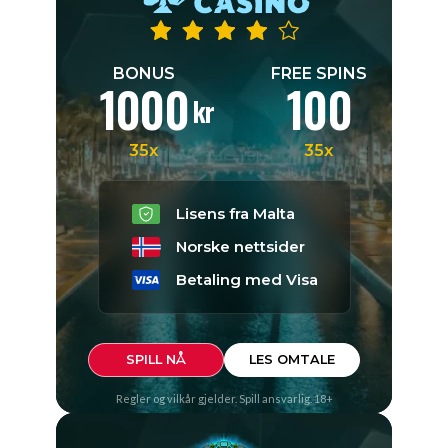
BONUS
FREE SPINS
1000
100
kr
35x
35x
Lisens fra Malta
Norske nettsider
Betaling med Visa
SPILL NÅ
LES OMTALE
Regler og vilkår gjelder. Spill ansvarlig. 18+