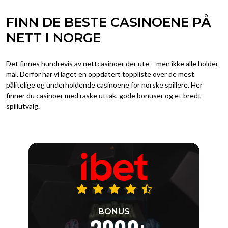
FINN DE BESTE CASINOENE PÅ
NETT I NORGE
Det finnes hundrevis av nettcasinoer der ute – men ikke alle holder
mål. Derfor har vi laget en oppdatert toppliste over de mest
pålitelige og underholdende casinoene for norske spillere. Her
finner du casinoer med raske uttak, gode bonuser og et bredt
spillutvalg.
BONUS