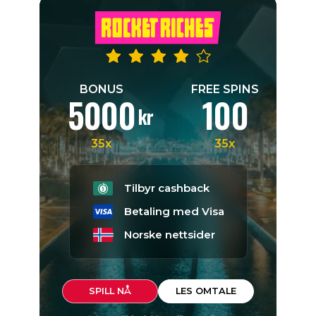
BONUS
FREE SPINS
5000
100
kr
35x
35x
Tilbyr cashback
Betaling med Visa
Norske nettsider
SPILL NÅ
LES OMTALE