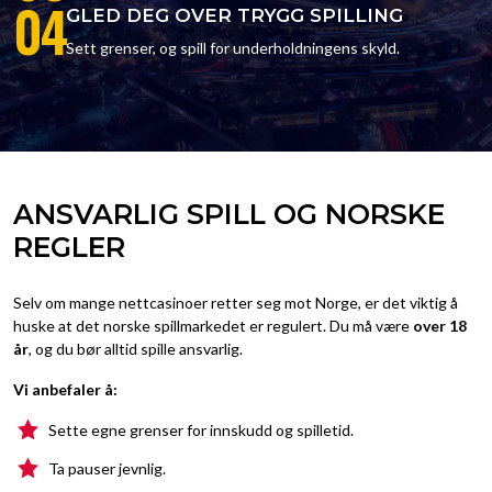
04
GLED DEG OVER TRYGG SPILLING
Sett grenser, og spill for underholdningens skyld.
ANSVARLIG SPILL OG NORSKE
REGLER
Selv om mange nettcasinoer retter seg mot Norge, er det viktig å
huske at det norske spillmarkedet er regulert. Du må være
over 18
år
, og du bør alltid spille ansvarlig.
Vi anbefaler å:
Sette egne grenser for innskudd og spilletid.
Ta pauser jevnlig.