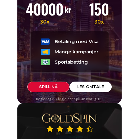
40000
150
kr
30x
30x
Betaling med Visa
Mange kampanjer
Sportsbetting
SPILL NÅ
LES OMTALE
Regler og vilkår gjelder. Spill ansvarlig. 18+