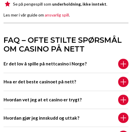
Se på pengespill som
underholdning, ikke inntekt
.
Les mer i vår guide om
ansvarlig spill
.
FAQ – OFTE STILTE SPØRSMÅL
OM CASINO PÅ NETT
Er det lov å spille på nettcasino i Norge?
Hva er det beste casinoet på nett?
Hvordan vet jeg at et casino er trygt?
Hvordan gjør jeg innskudd og uttak?