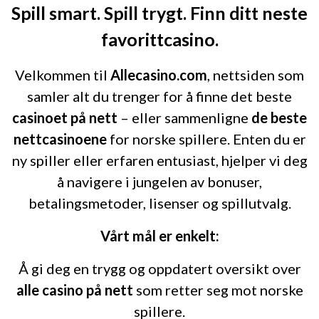
Spill smart. Spill trygt. Finn ditt neste
favorittcasino.
Velkommen til
Allecasino.com
, nettsiden som
samler alt du trenger for å finne det beste
casinoet på nett
– eller sammenligne
de beste
nettcasinoene
for norske spillere. Enten du er
ny spiller eller erfaren entusiast, hjelper vi deg
å navigere i jungelen av bonuser,
betalingsmetoder, lisenser og spillutvalg.
Vårt mål er enkelt:
Å gi deg en trygg og oppdatert oversikt over
alle casino på nett
som retter seg mot norske
spillere.