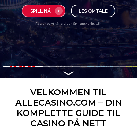
SPILL NÅ
LES OMTALE
Regler og vilkår gjelder. Spill ansvarlig. 18+
VELKOMMEN TIL
ALLECASINO
.COM – DIN
KOMPLETTE GUIDE TIL
CASINO PÅ NETT