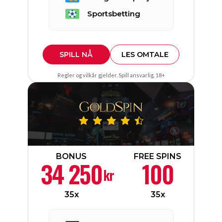
Sportsbetting
SPILL NÅ
LES OMTALE
Regler og vilkår gjelder. Spill ansvarlig. 18+
BONUS
FREE SPINS
34 250
100
kr
35x
35x