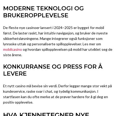
MODERNE TEKNOLOGI OG
BRUKEROPPLEVELSE
De fleste nye casinoer lansert i 2024–2025 er bygget for mobil
først. De laster raskt, har intuitiv navigasjon, og bruker de nyeste
sikkerhetsløsningene. Mange integrerer også funksjoner som
lynraske uttak og personaliserte spillopplevelser. Les mer om
mobilcasino
og hvordan spillopplevelsen på mobil har utviklet seg de
siste årene.
KONKURRANSE OG PRESS FOR Å
LEVERE
Et nytt casino må bevise sin verdi. Derfor legger mange stor vekt på
kundeservice, raske svar i chat, og tydelig kommunikasjon. I
startfasen kan du ofte merke at de prøver hardere for å gi deg en
positiv opplevelse.
HVA KJENNETEGNER NYE