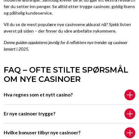
før du setter inn penger. Se alltid etter trygge casinoer, gyldig lisens
og pålitelig kundeservice.
Vil du se de mest populære nye casinoene akkurat nå? Sjekk listen
øverst på siden – der finner du våre anbefalte nykommere.
Denne guiden oppdateres jevnlig for å reflektere nye trender og casinoer
lansert i 2025.
FAQ – OFTE STILTE SPØRSMÅL
OM NYE CASINOER
Hva regnes som et nytt casino?
Er nye casinoer trygge?
Hvilke bonuser tilbyr nye casinoer?