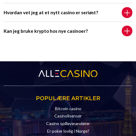
Hvordan vet jeg at et nytt casino er seriøst?
Kan jeg bruke krypto hos nye casinoer?
POPULÆRE ARTIKLER
Bitcoin casino
Casinolisenser
Casino spilleverandører
Er poker lovlig i Norge?