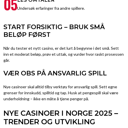
05
LES OMTALER
Undersøk erfaringer fra andre spillere.
START FORSIKTIG – BRUK SMÅ
BELØP FØRST
Når du tester et nytt casino, er det lurt å begynne i det små. Sett
inn et moderat beløp, prøv et uttak, og vurder hvor raskt prosessen
går.
VÆR OBS PÅ ANSVARLIG SPILL
Nye casinoer skal alltid tilby verktøy for ansvarlig spill. Sett egne
grenser for innskudd, spilltid og tap. Husk at pengespill skal være
underholdning – ikke en måte å tjene penger på.
NYE CASINOER I NORGE 2025 –
TRENDER OG UTVIKLING