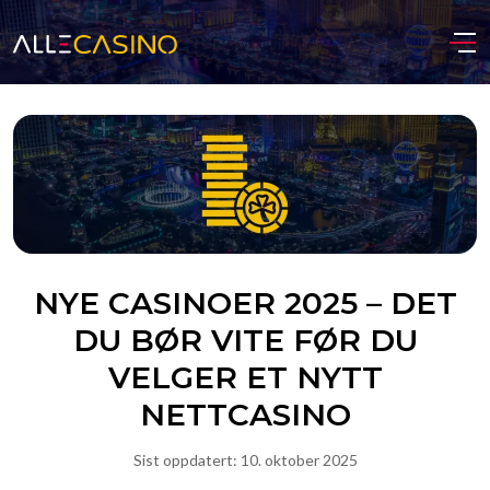
NYE CASINOER 2025 – DET
DU BØR VITE FØR DU
VELGER ET NYTT
NETTCASINO
Sist oppdatert:
10. oktober 2025