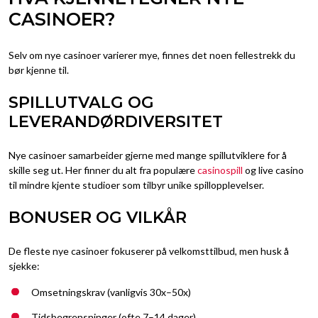
CASINOER?
Selv om nye casinoer varierer mye, finnes det noen fellestrekk du
bør kjenne til.
SPILLUTVALG OG
LEVERANDØRDIVERSITET
Nye casinoer samarbeider gjerne med mange spillutviklere for å
skille seg ut. Her finner du alt fra populære
casinospill
og live casino
til mindre kjente studioer som tilbyr unike spillopplevelser.
BONUSER OG VILKÅR
De fleste nye casinoer fokuserer på velkomsttilbud, men husk å
sjekke:
Omsetningskrav (vanligvis 30x–50x)
Tidsbegrensninger (ofte 7–14 dager)