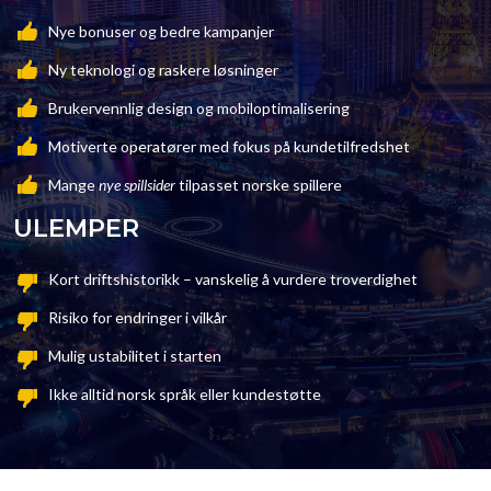
Nye bonuser og bedre kampanjer
Ny teknologi og raskere løsninger
Brukervennlig design og mobiloptimalisering
Motiverte operatører med fokus på kundetilfredshet
Mange
nye spillsider
tilpasset norske spillere
ULEMPER
Kort driftshistorikk – vanskelig å vurdere troverdighet
Risiko for endringer i vilkår
Mulig ustabilitet i starten
Ikke alltid norsk språk eller kundestøtte