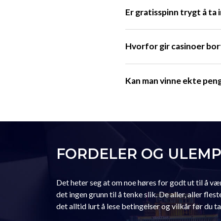
Er gratisspinn trygt å ta
Hvorfor gir casinoer bor
Kan man vinne ekte peng
FORDELER OG ULEMP
Det heter seg at om noe høres for godt ut til å væ
det ingen grunn til å tenke slik. De aller, aller fle
det alltid lurt å lese betingelser og vilkår før du