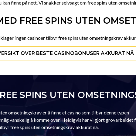
u kan finne på nett. Vi snakker selvsagt om free spins uten omsetni
MED FREE SPINS UTEN OMSE
klager, ingen casinoer tilbyr free spins uten omsetningskrav akkur
ERSIKT OVER BESTE CASINOBONUSER AKKURAT NÅ
FREE SPINS UTEN OMSETNIN
uten omsetningskrav er å finne et casino som tilbyr denne typen
mlig vanskelig å komme over. Heldigvis har vi gjort grovarbeidet f
 tilbyr free spins uten omsetningskrav akkurat nå.