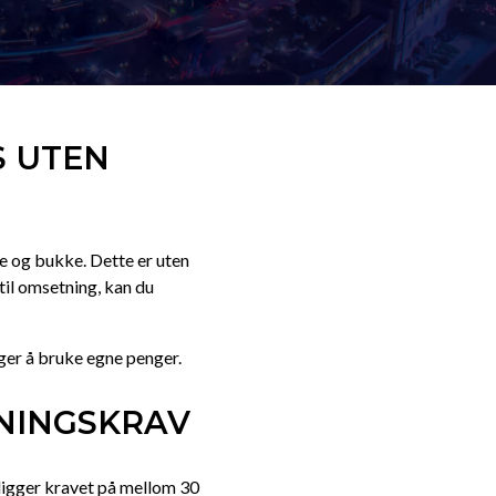
S UTEN
e og bukke. Dette er uten
til omsetning, kan du
nger å bruke egne penger.
TNINGSKRAV
 ligger kravet på mellom 30