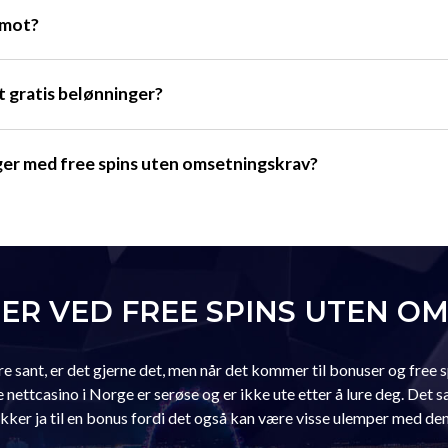
 imot?
t gratis belønninger?
er med free spins uten omsetningskrav?
ER VED FREE SPINS UTEN O
re sant, er det gjerne det, men når det kommer til bonuser og free s
ste nettcasino i Norge er serøse og er ikke ute etter å lure deg. Det s
 takker ja til en bonus fordi det også kan være visse ulemper med de