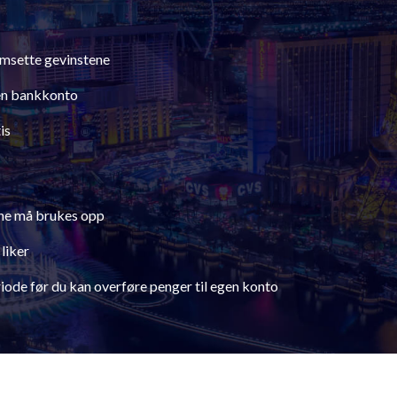
omsette gevinstene
gen bankkonto
is
nene må brukes opp
 liker
riode før du kan overføre penger til egen konto