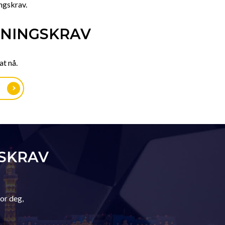
ngskrav.
TNINGSKRAV
at nå.
GSKRAV
or deg,