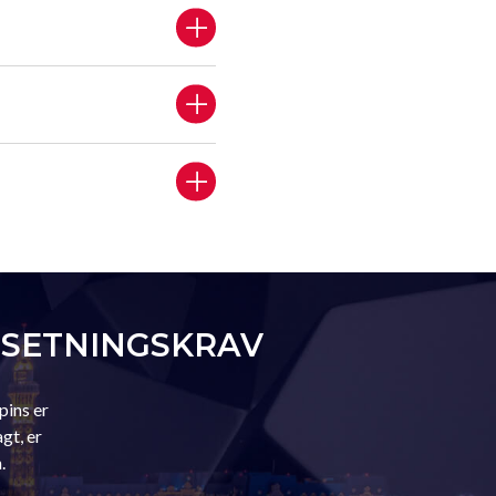
MSETNINGSKRAV
pins er
agt, er
n.