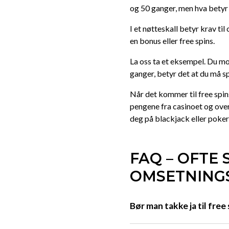
og 50 ganger, men hva betyr
I et nøtteskall betyr krav til
en bonus eller free spins.
La oss ta et eksempel. Du mo
ganger, betyr det at du må sp
Når det kommer til free spins 
pengene fra casinoet og over
deg på blackjack eller poker
FAQ – OFTE 
OMSETNING
Bør man takke ja til fre