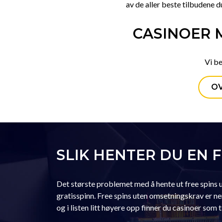
av de aller beste tilbudene d
CASINOER 
Vi be
OV
SLIK HENTER DU EN 
Det største problemet med å hente ut free spins 
gratisspinn. Free spins uten omsetningskrav er ne
og i listen litt høyere opp finner du casinoer som