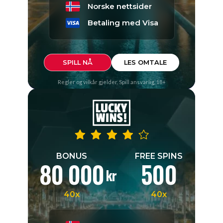
Norske nettsider
Betaling med Visa
SPILL NÅ
LES OMTALE
Regler og vilkår gjelder. Spill ansvarlig. 18+
BONUS
FREE SPINS
80 000
500
kr
40x
40x