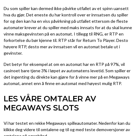
Du som spiller kan dermed ikke påvirke utfallet av et spinn uansett
hva du gjør. Det eneste du har kontroll over er innsatsen du spiller
for og den kan ha en viss påvirkning på utfallet ettersom de fleste
automater krever at du spiller med maks innsats for at du skal kunne
vinne maksgevinsten på en automat. I tillegg til RNG, er RTP en
forkortelse du bør kjenne til. RTP står for Return To Player. Desto
høyere RTP, desto mer av innsatsen vil en automat betale ut i
gevinster.
Det betyr for eksempel at om en automat har en RTP på 97%, vil
casinoet bare tjene 3% i løpet av automatens levetid. Som spiller er
det ingenting du direkte kan gjøre for å vinne mer på en Megaways
automat, annet enn å finne en automat med høyest mulig RTP.
LES VÅRE OMTALER AV
MEGAWAYS SLOTS
Vi har testet en rekke Megaways spilleautomater. Nedenfor kan du
klikke deg videre til omtalene og til og med teste demoversjoner av
omtalene på egenhånd.