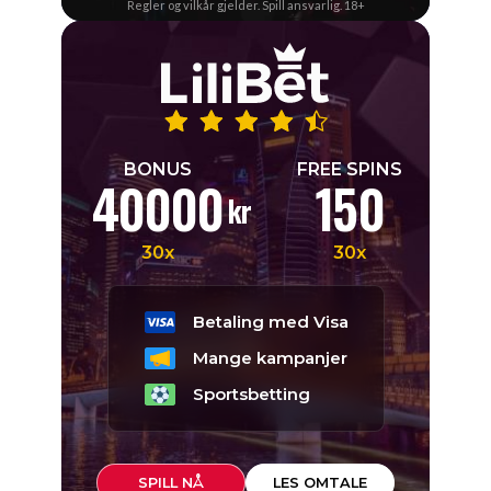
Regler og vilkår gjelder. Spill ansvarlig. 18+
BONUS
FREE SPINS
40000
150
kr
30x
30x
Betaling med Visa
Mange kampanjer
Sportsbetting
SPILL NÅ
LES OMTALE