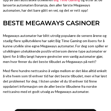
lanserte automaten Bonanza, den aller første Megaways
automaten, har det bare gått en vei, og det er rett opp!
BESTE MEGAWAYS CASINOER
Megaways automater har blitt utrolig populære de senere årene og
stadig flere spillutviklere har søkt Big Time Gaming om lisens for å
kunne utvikle sine egne Megaways automater. For deg som spiller er
utviklingen utelukkende positiv ettersom denne type automater er
kjent for å tilby langt høyere gevinster enn vanlig automater gjør,
men hvor finner du det beste tilbudet av Megaways på nett?
Med flere hundre nettcasino å velge mellom er det ikke alltid enkelt
å vite hvem som til enhver tid har det beste tilbudet, men vi har løst
det problemet for deg. I listen under vil du til enhver tid finne
oppdatert informasjon om de aller beste tilbudene fra norske
nettcasino med et godt utvalg av Megaways automater.