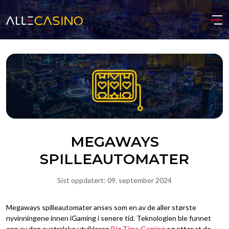
MEGAWAYS
SPILLEAUTOMATER
Sist oppdatert:
09. september 2024
Megaways spilleautomater anses som en av de aller største
nyvinningene innen iGaming i senere tid. Teknologien ble funnet
opp av den australske utvikleren
Big Time Gaming
og etter at de