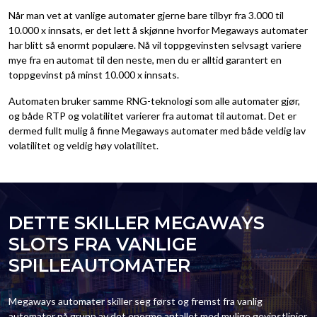
Når man vet at vanlige automater gjerne bare tilbyr fra 3.000 til
10.000 x innsats, er det lett å skjønne hvorfor Megaways automater
har blitt så enormt populære. Nå vil toppgevinsten selvsagt variere
mye fra en automat til den neste, men du er alltid garantert en
toppgevinst på minst 10.000 x innsats.
Automaten bruker samme RNG-teknologi som alle automater gjør,
og både RTP og volatilitet varierer fra automat til automat. Det er
dermed fullt mulig å finne Megaways automater med både veldig lav
volatilitet og veldig høy volatilitet.
DETTE SKILLER MEGAWAYS
SLOTS FRA VANLIGE
SPILLEAUTOMATER
Megaways automater skiller seg først og fremst fra vanlig
automater på grunn av det enorme antallet med mulige gevinstlinjer.