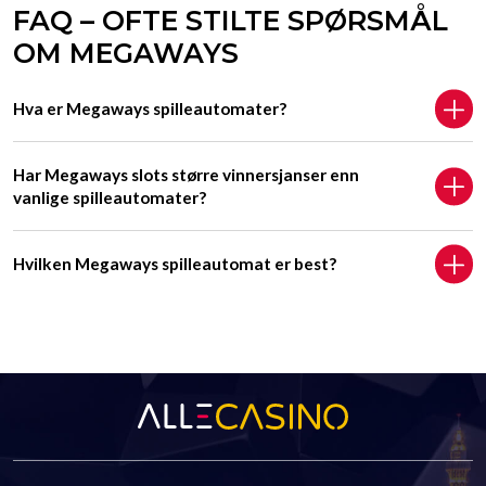
FAQ – OFTE STILTE SPØRSMÅL
OM MEGAWAYS
Hva er Megaways spilleautomater?
Har Megaways slots større vinnersjanser enn
vanlige spilleautomater?
Hvilken Megaways spilleautomat er best?