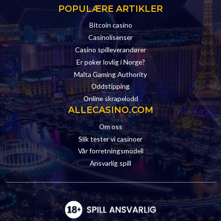
POPULÆRE ARTIKLER
Bitcoin casino
Casinolisenser
Casino spilleverandører
Er poker lovlig i Norge?
Malta Gaming Authority
Oddstipping
Online skrapelodd
ALLECASINO.COM
Om oss
Slik tester vi casinoer
Vår forretningsmodell
Ansvarlig spill