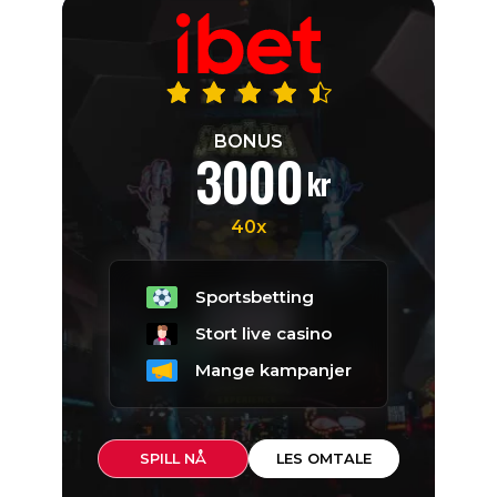
BONUS
3000
kr
40x
Sportsbetting
Stort live casino
Mange kampanjer
SPILL NÅ
LES OMTALE