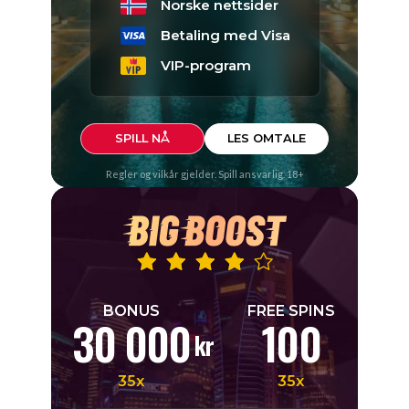
Norske nettsider
Betaling med Visa
VIP-program
SPILL NÅ
LES OMTALE
Regler og vilkår gjelder. Spill ansvarlig. 18+
BONUS
FREE SPINS
30 000
100
kr
35x
35x