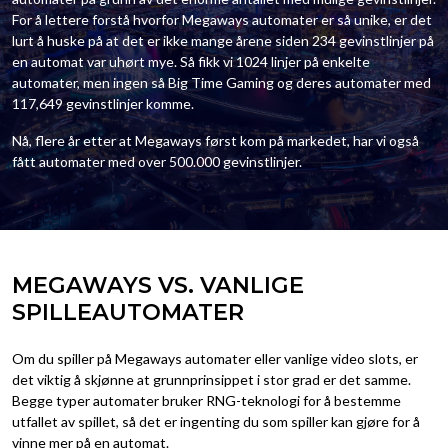
For å lettere forstå hvorfor Megaways automater er så unike, er det
lurt å huske på at det er ikke mange årene siden 234 gevinstlinjer på
en automat var uhørt mye. Så fikk vi 1024 linjer på enkelte
automater, men ingen så Big Time Gaming og deres automater med
117,649 gevinstlinjer komme.
Nå, flere år etter at Megaways først kom på markedet, har vi også
fått automater med over 500.000 gevinstlinjer.
MEGAWAYS VS. VANLIGE
SPILLEAUTOMATER
Om du spiller på Megaways automater eller vanlige video slots, er
det viktig å skjønne at grunnprinsippet i stor grad er det samme.
Begge typer automater bruker RNG-teknologi for å bestemme
utfallet av spillet, så det er ingenting du som spiller kan gjøre for å
vinne mer på en automat.