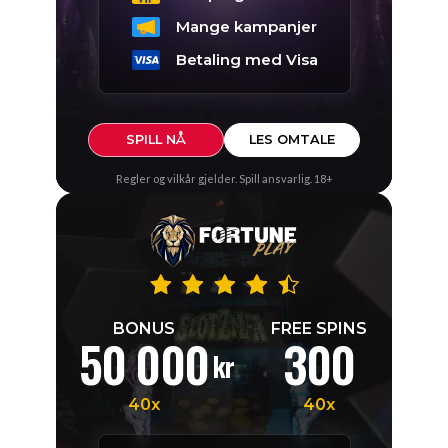
Mange kampanjer
Betaling med Visa
SPILL NÅ
LES OMTALE
Regler og vilkår gjelder. Spill ansvarlig. 18+
BONUS
FREE SPINS
50 000
300
kr
40x
40x