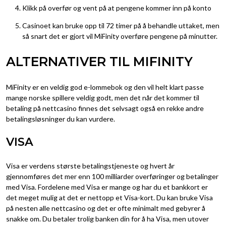
Klikk på overfør og vent på at pengene kommer inn på konto
Casinoet kan bruke opp til 72 timer på å behandle uttaket, men
så snart det er gjort vil MiFinity overføre pengene på minutter.
ALTERNATIVER TIL MIFINITY
MiFinity er en veldig god e-lommebok og den vil helt klart passe
mange norske spillere veldig godt, men det når det kommer til
betaling på nettcasino finnes det selvsagt også en rekke andre
betalingsløsninger du kan vurdere.
VISA
Visa er verdens største betalingstjeneste og hvert år
gjennomføres det mer enn 100 milliarder overføringer og betalinger
med Visa. Fordelene med Visa er mange og har du et bankkort er
det meget mulig at det er nettopp et Visa-kort. Du kan bruke Visa
på nesten alle nettcasino og det er ofte minimalt med gebyrer å
snakke om. Du betaler trolig banken din for å ha Visa, men utover