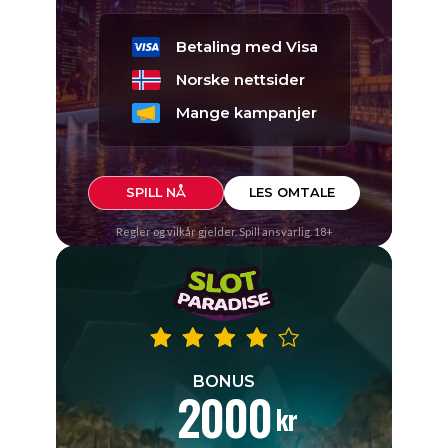
Betaling med Visa
Norske nettsider
Mange kampanjer
SPILL NÅ
LES OMTALE
Regler og vilkår gjelder. Spill ansvarlig. 18+
BONUS
2000
kr