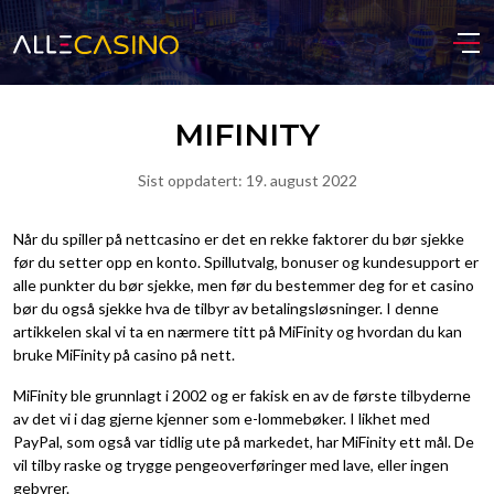
MIFINITY
Sist oppdatert:
19. august 2022
Når du spiller på nettcasino er det en rekke faktorer du bør sjekke
før du setter opp en konto. Spillutvalg, bonuser og kundesupport er
alle punkter du bør sjekke, men før du bestemmer deg for et casino
bør du også sjekke hva de tilbyr av betalingsløsninger. I denne
artikkelen skal vi ta en nærmere titt på MiFinity og hvordan du kan
bruke MiFinity på casino på nett.
MiFinity ble grunnlagt i 2002 og er fakisk en av de første tilbyderne
av det vi i dag gjerne kjenner som e-lommebøker. I likhet med
PayPal, som også var tidlig ute på markedet, har MiFinity ett mål. De
vil tilby raske og trygge pengeoverføringer med lave, eller ingen
gebyrer.