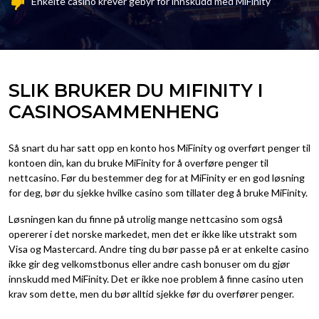
Enkelte casino krever gebyr for innskudd med MiFinity
SLIK BRUKER DU MIFINITY I
CASINOSAMMENHENG
Så snart du har satt opp en konto hos MiFinity og overført penger til
kontoen din, kan du bruke MiFinity for å overføre penger til
nettcasino. Før du bestemmer deg for at MiFinity er en god løsning
for deg, bør du sjekke hvilke casino som tillater deg å bruke MiFinity.
Løsningen kan du finne på utrolig mange nettcasino som også
opererer i det norske markedet, men det er ikke like utstrakt som
Visa og Mastercard. Andre ting du bør passe på er at enkelte casino
ikke gir deg velkomstbonus eller andre cash bonuser om du gjør
innskudd med MiFinity. Det er ikke noe problem å finne casino uten
krav som dette, men du bør alltid sjekke før du overfører penger.