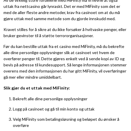
Av de virkelig store fordelene med MiFinity må vi nevne at også
uttak fra nettcasino går lynraskt. Det er med MiFinity som det er
med de aller fleste andre metoder, krav fra casinoet om at du må
gjøre uttak med samme metode som du gjorde innskudd med.
Kravet stilles for å sikre at du ikke forsøker å hvitvaske penger, eller
bruker gevinster til å støtte terrororganisasjoner.
Før du kan bestille uttak fra et casino med MiFinity, må du bekrefte
alle dine personlige opplysninger slik at casinoet vet hvem de
overfører penger til. Dette gjøres enkelt ved å sende kopi av ID og
bevis på adresse til kundesupport. Så lenge informasjonen stemmer
overens med den informasjonen du har gitt MiFinity, vil overføringer
gå mer eller mindre umiddelbart.
Slik gjør du et uttak med MiFinity:
Bekreft alle dine personlige opplysninger
Logg på casinoet og gå til min konto og uttak
Velg MiFinity som betalingsløsning og beløpet du ønsker å
overføre