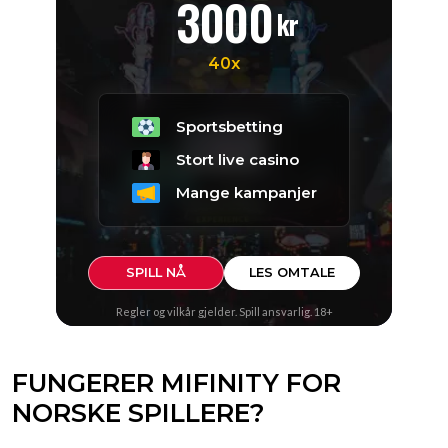
3000
kr
40x
Sportsbetting
Stort live casino
Mange kampanjer
SPILL NÅ
LES OMTALE
Regler og vilkår gjelder. Spill ansvarlig. 18+
FUNGERER MIFINITY FOR
NORSKE SPILLERE?