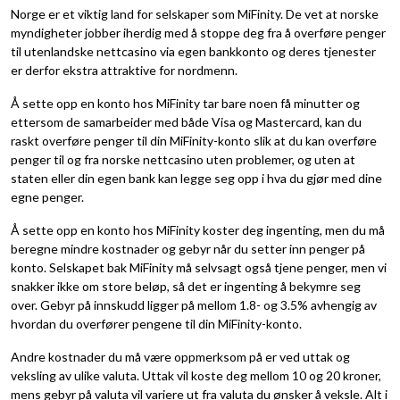
Norge er et viktig land for selskaper som MiFinity. De vet at norske
myndigheter jobber iherdig med å stoppe deg fra å overføre penger
til utenlandske nettcasino via egen bankkonto og deres tjenester
er derfor ekstra attraktive for nordmenn.
Å sette opp en konto hos MiFinity tar bare noen få minutter og
ettersom de samarbeider med både Visa og Mastercard, kan du
raskt overføre penger til din MiFinity-konto slik at du kan overføre
penger til og fra norske nettcasino uten problemer, og uten at
staten eller din egen bank kan legge seg opp i hva du gjør med dine
egne penger.
Å sette opp en konto hos MiFinity koster deg ingenting, men du må
beregne mindre kostnader og gebyr når du setter inn penger på
konto. Selskapet bak MiFinity må selvsagt også tjene penger, men vi
snakker ikke om store beløp, så det er ingenting å bekymre seg
over. Gebyr på innskudd ligger på mellom 1.8- og 3.5% avhengig av
hvordan du overfører pengene til din MiFinity-konto.
Andre kostnader du må være oppmerksom på er ved uttak og
veksling av ulike valuta. Uttak vil koste deg mellom 10 og 20 kroner,
mens gebyr på valuta vil variere ut fra valuta du ønsker å veksle. Alt i