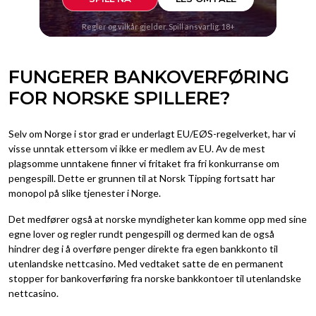
Regler og vilkår gjelder. Spill ansvarlig. 18+
FUNGERER BANKOVERFØRING
FOR NORSKE SPILLERE?
Selv om Norge i stor grad er underlagt EU/EØS-regelverket, har vi
visse unntak ettersom vi ikke er medlem av EU. Av de mest
plagsomme unntakene finner vi fritaket fra fri konkurranse om
pengespill. Dette er grunnen til at Norsk Tipping fortsatt har
monopol på slike tjenester i Norge.
Det medfører også at norske myndigheter kan komme opp med sine
egne lover og regler rundt pengespill og dermed kan de også
hindrer deg i å overføre penger direkte fra egen bankkonto til
utenlandske nettcasino. Med vedtaket satte de en permanent
stopper for bankoverføring fra norske bankkontoer til utenlandske
nettcasino.