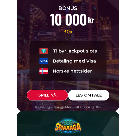
BONUS
10 000
kr
30x
Tilbyr jackpot slots
Betaling med Visa
Norske nettsider
SPILL NÅ
LES OMTALE
Regler og vilkår gjelder. Spill ansvarlig. 18+