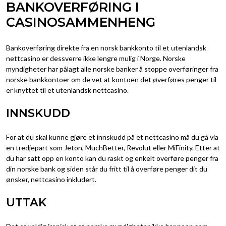
BANKOVERFØRING I
CASINOSAMMENHENG
Bankoverføring direkte fra en norsk bankkonto til et utenlandsk
nettcasino er dessverre ikke lengre mulig i Norge. Norske
myndigheter har pålagt alle norske banker å stoppe overføringer fra
norske bankkontoer om de vet at kontoen det øverføres penger til
er knyttet til et utenlandsk nettcasino.
INNSKUDD
For at du skal kunne gjøre et innskudd på et nettcasino må du gå via
en tredjepart som Jeton, MuchBetter, Revolut eller MiFinity. Etter at
du har satt opp en konto kan du raskt og enkelt overføre penger fra
din norske bank og siden står du fritt til å overføre penger dit du
ønsker, nettcasino inkludert.
UTTAK