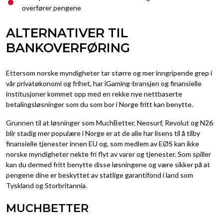
overfører pengene
ALTERNATIVER TIL
BANKOVERFØRING
Ettersom norske myndigheter tar større og mer inngripende grep i
vår privatøkonomi og frihet, har iGaming-bransjen og finansielle
institusjoner kommet opp med en rekke nye nettbaserte
betalingsløsninger som du som bor i Norge fritt kan benytte.
Grunnen til at løsninger som MuchBetter, Neosurf, Revolut og N26
blir stadig mer populære i Norge er at de alle har lisens til å tilby
finansielle tjenester innen EU og, som medlem av EØS kan ikke
norske myndigheter nekte fri flyt av varer og tjenester. Som spiller
kan du dermed fritt benytte disse løsningene og være sikker på at
pengene dine er beskyttet av statlige garantifond i land som
Tyskland og Storbritannia.
MUCHBETTER