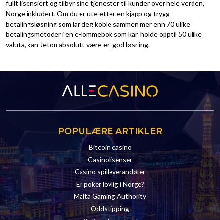
fullt lisensiert og tilbyr sine tjenester til kunder over hele verden,
Norge inkludert. Om du er ute etter en kjapp og trygg
betalingsløsning som lar deg koble sammen mer enn 70 ulike
betalingsmetoder i en e-lommebok som kan holde opptil 50 ulike
valuta, kan Jeton absolutt være en god løsning.
POPULÆRE ARTIKLER
Bitcoin casino
Casinolisenser
Casino spilleverandører
Er poker lovlig i Norge?
Malta Gaming Authority
Oddstipping