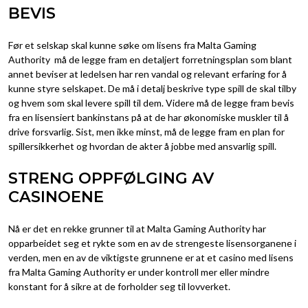
BEVIS
Før et selskap skal kunne søke om lisens fra Malta Gaming
Authority må de legge fram en detaljert forretningsplan som blant
annet beviser at ledelsen har ren vandal og relevant erfaring for å
kunne styre selskapet. De må i detalj beskrive type spill de skal tilby
og hvem som skal levere spill til dem. Videre må de legge fram bevis
fra en lisensiert bankinstans på at de har økonomiske muskler til å
drive forsvarlig. Sist, men ikke minst, må de legge fram en plan for
spillersikkerhet og hvordan de akter å jobbe med ansvarlig spill.
STRENG OPPFØLGING AV
CASINOENE
Nå er det en rekke grunner til at Malta Gaming Authority har
opparbeidet seg et rykte som en av de strengeste lisensorganene i
verden, men en av de viktigste grunnene er at et casino med lisens
fra Malta Gaming Authority er under kontroll mer eller mindre
konstant for å sikre at de forholder seg til lovverket.