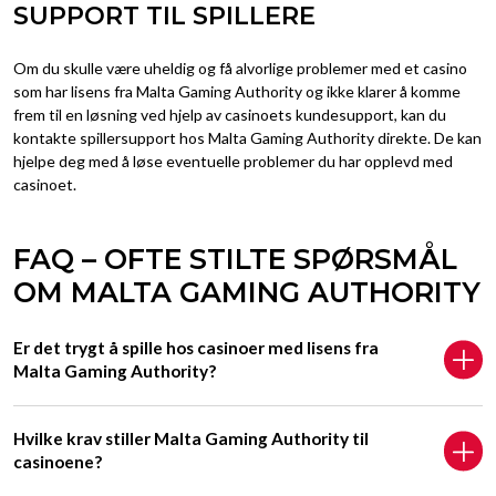
SUPPORT TIL SPILLERE
Om du skulle være uheldig og få alvorlige problemer med et casino
som har lisens fra Malta Gaming Authority og ikke klarer å komme
frem til en løsning ved hjelp av casinoets kundesupport, kan du
kontakte spillersupport hos Malta Gaming Authority direkte. De kan
hjelpe deg med å løse eventuelle problemer du har opplevd med
casinoet.
FAQ – OFTE STILTE SPØRSMÅL
OM MALTA GAMING AUTHORITY
Er det trygt å spille hos casinoer med lisens fra
Malta Gaming Authority?
Hvilke krav stiller Malta Gaming Authority til
casinoene?