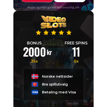
Regler og vilkår gjelder. Spill ansvarlig. 18+
BONUS
FREE SPINS
2000
11
kr
35x
0x
Norske nettsider
Bra spillutvalg
Betaling med Visa