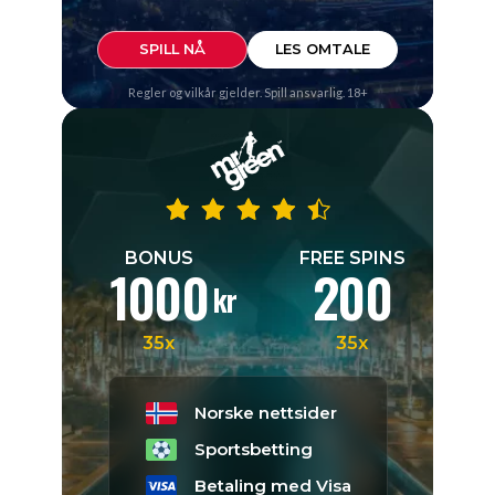
SPILL NÅ
LES OMTALE
Regler og vilkår gjelder. Spill ansvarlig. 18+
BONUS
FREE SPINS
1000
200
kr
35x
35x
Norske nettsider
Sportsbetting
Betaling med Visa