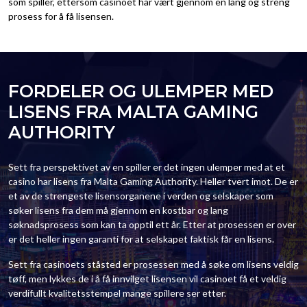
som spiller, ettersom casinoet har vært gjennom en lang og streng
prosess for å få lisensen.
FORDELER OG ULEMPER MED
LISENS FRA MALTA GAMING
AUTHORITY
Sett fra perspektivet av en spiller er det ingen ulemper med at et
casino har lisens fra Malta Gaming Authority. Heller tvert imot. De er
et av de strengeste lisensorganene i verden og selskaper som
søker lisens fra dem må gjennom en kostbar og lang
søknadsprosess som kan ta opptil ett år. Etter at prosessen er over
er det heller ingen garanti for at selskapet faktisk får en lisens.
Sett fra casinoets ståsted er prosessen med å søke om lisens veldig
tøff, men lykkes de i å få innvilget lisensen vil casinoet få et veldig
verdifullt kvalitetsstempel mange spillere ser etter.