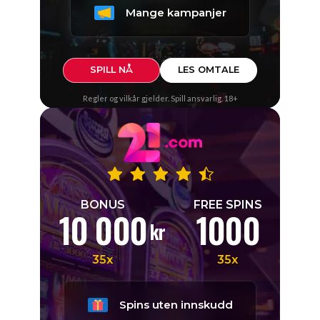
Mange kampanjer
SPILL NÅ
LES OMTALE
Regler og vilkår gjelder. Spill ansvarlig. 18+
BONUS
FREE SPINS
10 000
1000
kr
35x
35x
Spins uten innskudd