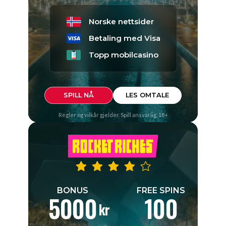
Norske nettsider
Betaling med Visa
Topp mobilcasino
SPILL NÅ
LES OMTALE
Regler og vilkår gjelder. Spill ansvarlig. 18+
BONUS
FREE SPINS
5000
100
kr