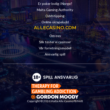
Er poker lovlig i Norge?
Malta Gaming Authority
Oddstipping
Online skrapelodd
ALLECASINO.COM
Om oss
Slik tester vi casinoer
Vår forretningsmodell
Ansvarlig spill
Copyright © 2026 Malta Alle Casino På Nett