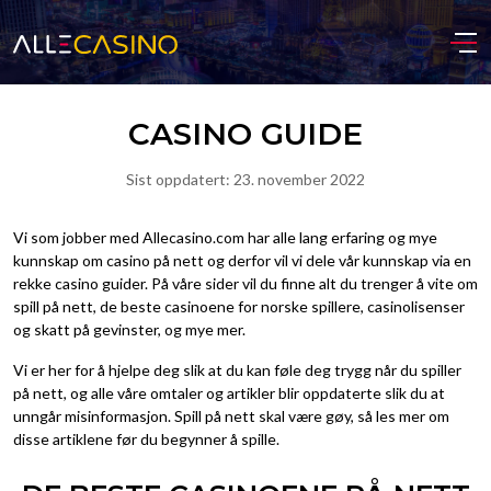
CASINO GUIDE
Sist oppdatert:
23. november 2022
Vi som jobber med Allecasino.com har alle lang erfaring og mye
kunnskap om casino på nett og derfor vil vi dele vår kunnskap via en
rekke casino guider. På våre sider vil du finne alt du trenger å vite om
spill på nett, de beste casinoene for norske spillere, casinolisenser
og skatt på gevinster, og mye mer.
Vi er her for å hjelpe deg slik at du kan føle deg trygg når du spiller
på nett, og alle våre omtaler og artikler blir oppdaterte slik du at
unngår misinformasjon. Spill på nett skal være gøy, så les mer om
disse artiklene før du begynner å spille.