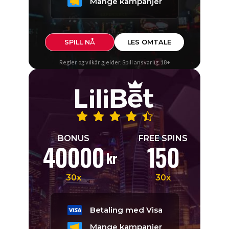
Mange kampanjer
SPILL NÅ
LES OMTALE
Regler og vilkår gjelder. Spill ansvarlig. 18+
BONUS
FREE SPINS
40000
150
kr
30x
30x
Betaling med Visa
Mange kampanjer