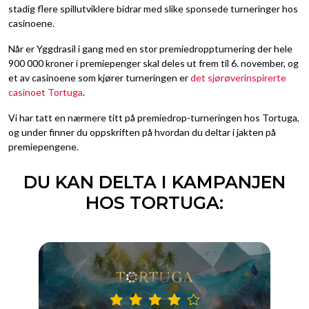
stadig flere spillutviklere bidrar med slike sponsede turneringer hos
casinoene.
Når er Yggdrasil i gang med en stor premiedroppturnering der hele
900 000 kroner i premiepenger skal deles ut frem til 6. november, og
et av casinoene som kjører turneringen er
det sjørøverinspirerte
casinoet Tortuga
.
Vi har tatt en nærmere titt på premiedrop-turneringen hos Tortuga,
og under finner du oppskriften på hvordan du deltar i jakten på
premiepengene.
DU KAN DELTA I KAMPANJEN
HOS TORTUGA: