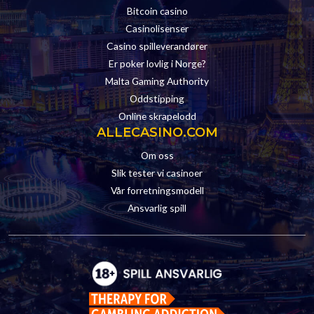
Bitcoin casino
Casinolisenser
Casino spilleverandører
Er poker lovlig i Norge?
Malta Gaming Authority
Oddstipping
Online skrapelodd
ALLECASINO.COM
Om oss
Slik tester vi casinoer
Vår forretningsmodell
Ansvarlig spill