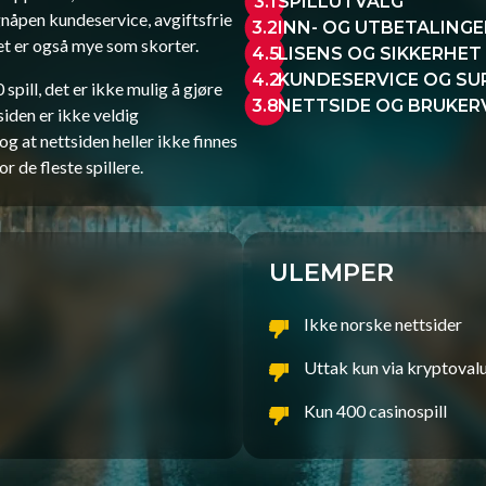
3.1
SPILLUTVALG
gnåpen kundeservice, avgiftsfrie
3.2
INN- OG UTBETALINGE
t er også mye som skorter.
4.5
LISENS OG SIKKERHET
4.2
KUNDESERVICE OG S
spill, det er ikke mulig å gjøre
3.8
NETTSIDE OG BRUKER
siden er ikke veldig
og at nettsiden heller ikke finnes
r de fleste spillere.
ULEMPER
Ikke norske nettsider
Uttak kun via kryptoval
Kun 400 casinospill