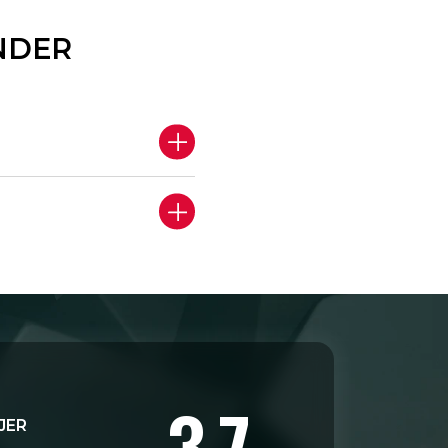
NDER
3.7
JER