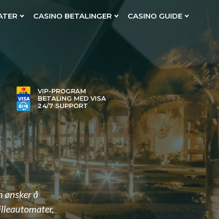
ATER
CASINO BETALINGER
CASINO GUIDE
VIP-PROGRAM
BETALING MED VISA
24/7 SUPPORT
m ønsker å
illeautomater,