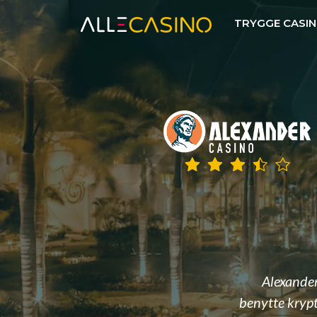
TRYGGE CASI
Alexander
benytte krypt