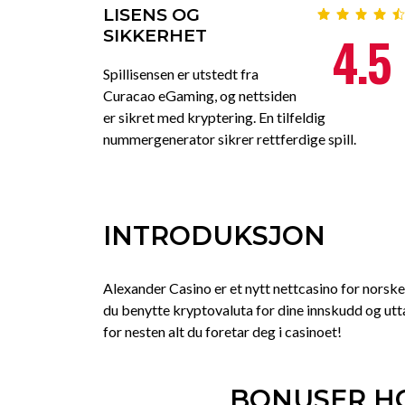
LISENS OG
4.5
SIKKERHET
Spillisensen er utstedt fra
Curacao eGaming, og nettsiden
er sikret med kryptering. En tilfeldig
nummergenerator sikrer rettferdige spill.
INTRODUKSJON
Alexander Casino er et nytt nettcasino for norske
du benytte kryptovaluta for dine innskudd og utt
for nesten alt du foretar deg i casinoet!
BONUSER H