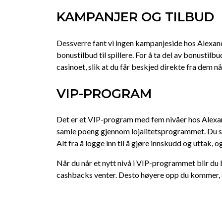
KAMPANJER OG TILBUD
Dessverre fant vi ingen kampanjeside hos Alexand
bonustilbud til spillere. For å ta del av bonustil
casinoet, slik at du får beskjed direkte fra dem n
VIP-PROGRAM
Det er et VIP-program med fem nivåer hos Alexa
samle poeng gjennom lojalitetsprogrammet. Du saml
Alt fra å logge inn til å gjøre innskudd og uttak, o
Når du når et nytt nivå i VIP-programmet blir du b
cashbacks venter. Desto høyere opp du kommer, d