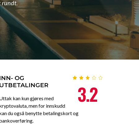
t rundt.
INN- OG
3.2
UTBETALINGER
Uttak kan kun gjøres med
kryptovaluta, men for innskudd
kan du også benytte betalingskort og
bankoverføring.