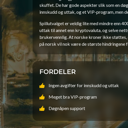
skuffet. De har gode aspekter slik som en dø
innskudd og uttak, og et VIP-program, men de
Spillutvalget er veldig lite med mindre enn 400 
uttak til annet enn kryptovaluta, og selve nett
brukervennlig. At norske kroner ikke støttes, 
på norsk vil nok være de største hindringene fo
FORDELER
Ingen avgifter for innskudd og uttak
Meget bra VIP-program
Døgnåpen support