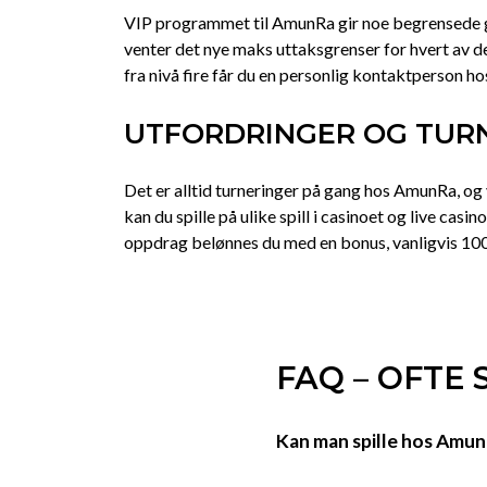
VIP programmet til AmunRa gir noe begrensede god
venter det nye maks uttaksgrenser for hvert av de
fra nivå fire får du en personlig kontaktperson ho
UTFORDRINGER OG TUR
Det er alltid turneringer på gang hos AmunRa, og ved
kan du spille på ulike spill i casinoet og live cas
oppdrag belønnes du med en bonus, vanligvis 100
FAQ – OFTE
Kan man spille hos Amun