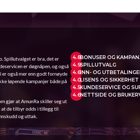
4.8
BONUSER OG KAMPAN
 Spillutvalget er bra, det er
4.9
SPILLUTVALG
deservicen er døgnåpen, og også
4.6
INN- OG UTBETALINGE
Vi er også mer enn godt fornøyde
4.0
LISENS OG SIKKERHET
rekke løpende kampanjer både på
4.5
KUNDESERVICE OG S
4.6
NETTSIDE OG BRUKER
om gjør at AmunRa skiller seg ut
 de tilbyr odds i tillegg til
 innskudd og uttak.