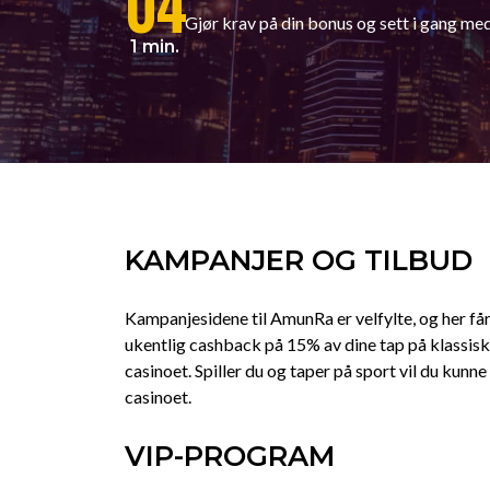
04
Gjør krav på din bonus og sett i gang med
1 min.
KAMPANJER OG TILBUD
Kampanjesidene til AmunRa er velfylte, og her får
ukentlig cashback på 15% av dine tap på klassiske
casinoet. Spiller du og taper på sport vil du kun
casinoet.
VIP-PROGRAM