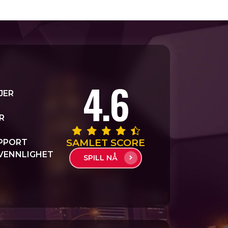
4.6
JER
R
SAMLET SCORE
UPPORT
VENNLIGHET
SPILL NÅ