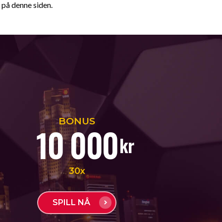
 på denne siden.
BONUS
10 000
kr
30x
SPILL NÅ