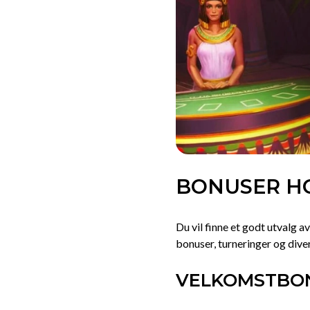
BONUSER H
Du vil finne et godt utvalg 
bonuser, turneringer og dive
VELKOMSTBO