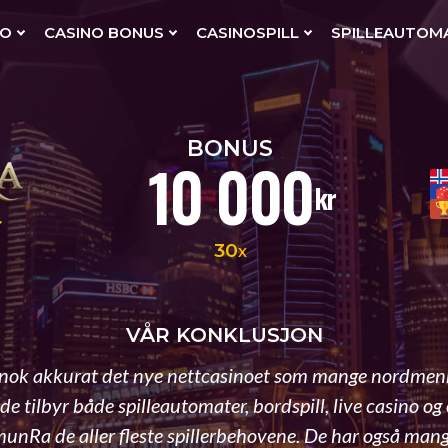
NO
CASINO BONUS
CASINOSPILL
SPILLEAUTOM
bonus
10 000
kr
30x
VÅR KONKLUSJON
nok akkurat det nye nettcasinoet som mange nordmenn
de tilbyr både spilleautomater, bordspill, live casino og
unRa de aller fleste spillerbehovene. De har også ma