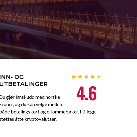
INN- OG
4.6
UTBETALINGER
Du gjør innskudd med norske
kroner, og du kan velge mellom
både betalingskort og e-lommebøker. I tillegg
støttes åtte kryptovalutaer.