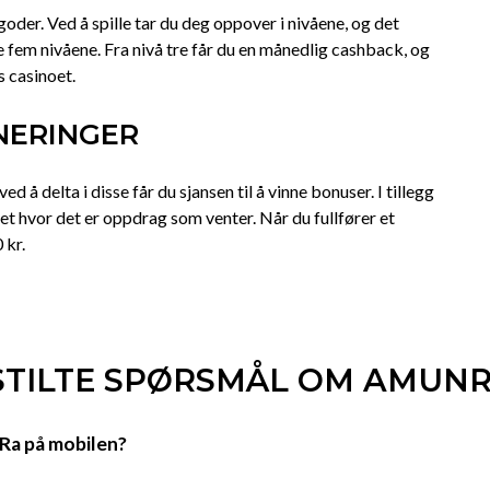
er. Ved å spille tar du deg oppover i nivåene, og det
 fem nivåene. Fra nivå tre får du en månedlig cashback, og
s casinoet.
NERINGER
 å delta i disse får du sjansen til å vinne bonuser. I tillegg
inoet hvor det er oppdrag som venter. Når du fullfører et
 kr.
 STILTE SPØRSMÅL OM AMUN
Ra på mobilen?