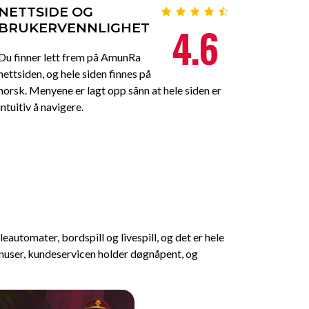
NETTSIDE OG
4.6
BRUKERVENNLIGHET
Du finner lett frem på AmunRa
nettsiden, og hele siden finnes på
norsk. Menyene er lagt opp sånn at hele siden er
intuitiv å navigere.
eautomater, bordspill og livespill, og det er hele
onuser, kundeservicen holder døgnåpent, og