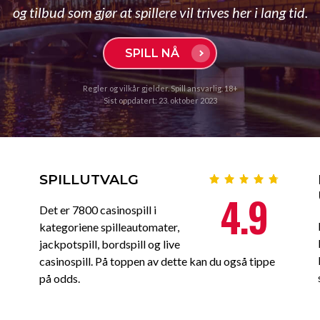
og tilbud som gjør at spillere vil trives her i lang tid.
SPILL NÅ
Regler og vilkår gjelder. Spill ansvarlig. 18+
Sist oppdatert:
23. oktober 2023
SPILLUTVALG
4.9
Det er 7800 casinospill i
kategoriene spilleautomater,
jackpotspill, bordspill og live
casinospill. På toppen av dette kan du også tippe
på odds.