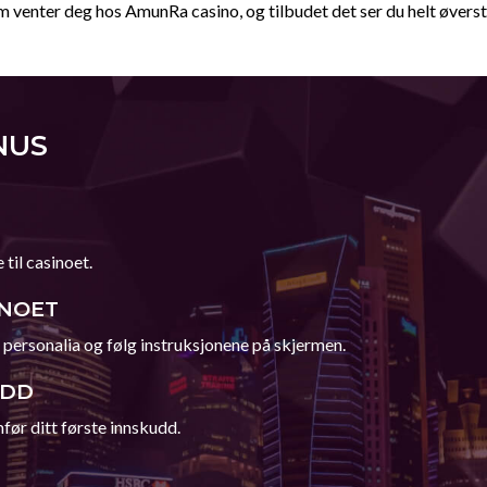
 venter deg hos AmunRa casino, og tilbudet det ser du helt øverst
NUS
 til casinoet.
INOET
n personalia og følg instruksjonene på skjermen.
UDD
ør ditt første innskudd.