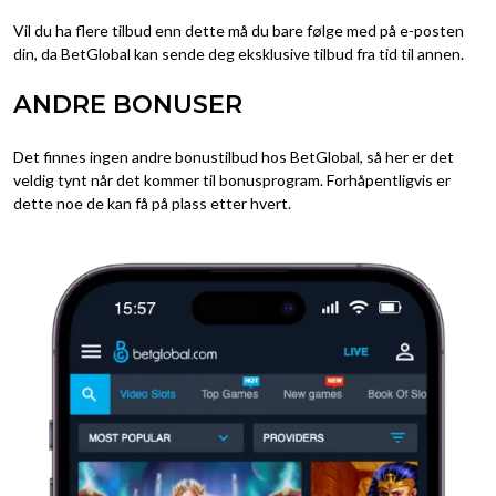
Vil du ha flere tilbud enn dette må du bare følge med på e-posten
din, da BetGlobal kan sende deg eksklusive tilbud fra tid til annen.
ANDRE BONUSER
Det finnes ingen andre bonustilbud hos BetGlobal, så her er det
veldig tynt når det kommer til bonusprogram. Forhåpentligvis er
dette noe de kan få på plass etter hvert.