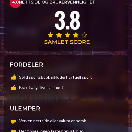
4.0
NETTSIDE OG BRUKERVENNLIGHET
3.8
SAMLET SCORE
FORDELER
Solid sportsbook inkludert virtuell sport
Bra utvalg i live casinoet
ULEMPER
Verken nettside eller valuta er norsk
Det finnes ingen faste bonustilbud