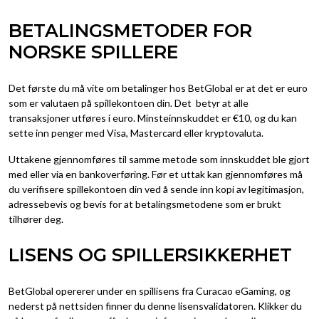
BETALINGSMETODER FOR
NORSKE SPILLERE
Det første du må vite om betalinger hos BetGlobal er at det er euro
som er valutaen på spillekontoen din. Det betyr at alle
transaksjoner utføres i euro. Minsteinnskuddet er €10, og du kan
sette inn penger med Visa, Mastercard eller kryptovaluta.
Uttakene gjennomføres til samme metode som innskuddet ble gjort
med eller via en bankoverføring. Før et uttak kan gjennomføres må
du verifisere spillekontoen din ved å sende inn kopi av legitimasjon,
adressebevis og bevis for at betalingsmetodene som er brukt
tilhører deg.
LISENS OG SPILLERSIKKERHET
BetGlobal opererer under en spillisens fra Curacao eGaming, og
nederst på nettsiden finner du denne lisensvalidatoren. Klikker du