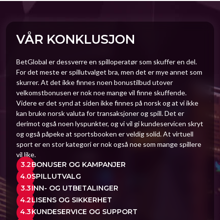
VÅR KONKLUSJON
BetGlobal er dessverre en spilloperatør som skuffer en del.
For det meste er spillutvalget bra, men det er mye annet som
skurrer. At det ikke finnes noen bonustilbud utover
velkomstbonusen er nok noe mange vil finne skuffende.
Videre er det synd at siden ikke finnes på norsk og at vi ikke
kan bruke norsk valuta for transaksjoner og spill. Det er
derimot også noen lyspunkter, og vi vil gi kundeservicen skryt
og også påpeke at sportsbooken er veldig solid. At virtuell
sport er en stor kategori er nok også noe som mange spillere
vil like.
3.2
BONUSER OG KAMPANJER
4.0
SPILLUTVALG
3.3
INN- OG UTBETALINGER
4.2
LISENS OG SIKKERHET
4.3
KUNDESERVICE OG SUPPORT