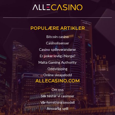
POPULÆRE ARTIKLER
Bitcoin casino
Casinolisenser
Casino spilleverandører
Er poker lovlig i Norge?
Malta Gaming Authority
Oddstipping
Online skrapelodd
ALLECASINO.COM
Om oss
Slik tester vi casinoer
Vår forretningsmodell
Ansvarlig spill