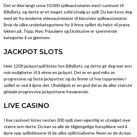
Det er ikke langt unna 10.000 spilleautomater med i casinoet til
BillyBets, og dette er et meget solid utvalg av spill. Du kan kose deg
med alt fra moderne videoautomater til klassiske spilleautomater.
Bruk de ulike underkategoriene for å finne spillet du helst vil prøve
lykken på. Topp, Nye, Populære og Eksklusive er spennende
kategorier å se gjennom.
JACKPOT SLOTS
Hele 1200 jackpotspill listes hos BillyBets, og dette gir deg mer enn
nok muligheter til å vinne en jackpot. Det er en god miks av
progressive og faste jackpotter, og du finner ut hva toppremien i
spillet er ved å åpne det. Uheldigvis er en god del av de aller største
globale progressive jackpottene fraværende.
LIVE CASINO
I live casinoet listes nesten 300 spill, men egentlig er utvalget mye
større enn dette. Du kan se alle de tilgjengelige livespillene ved å
åpne opp spillobbyene til de ulike spillstudioene. Noen av de du kan