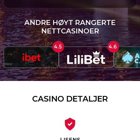
ANDRE HØYT RANGERTE
NETTCASINOER
4.5
4.6
CASINO DETALJER
LISENS