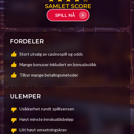
SAMLET SCORE
SPILL NÅ
FORDELER
Stort utvalg av casinospill og odds
Mange bonuser inkludert en bonusbutikk
Tilbyr mange betalingsmetoder
ULEMPER
Usikkerhet rundt spillisensen
Høyt minste innskuddsbeløp
Litt høyt omsetningskrav