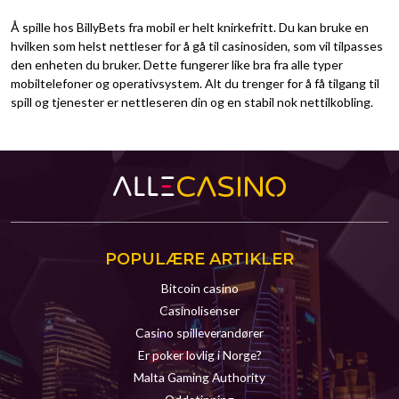
Å spille hos BillyBets fra mobil er helt knirkefritt. Du kan bruke en
hvilken som helst nettleser for å gå til casinosiden, som vil tilpasses
den enheten du bruker. Dette fungerer like bra fra alle typer
mobiltelefoner og operativsystem. Alt du trenger for å få tilgang til
spill og tjenester er nettleseren din og en stabil nok nettilkobling.
POPULÆRE ARTIKLER
Bitcoin casino
Casinolisenser
Casino spilleverandører
Er poker lovlig i Norge?
Malta Gaming Authority