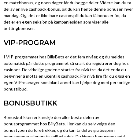
en matchbonus, og noen dager får du begge deler. Videre kan du ta
del av en live cashback-bonus, og du kan hente denne bonusen hver
mandag. Og, det er ikke bare casinospill du kan få bonuser for, da
det er en egen seksjon på kampanjesiden som viser alle
bettingbonuser.
VIP-PROGRAM
I VIP-programmet hos BillyBets er det fem nivåer, og du meldes
automatisk på i dette programmet så snart du registrerer deg hos
casinoet. De virkelige godene starter fra nivå tre, da det er da du
begynner å motta en ukentlig cashback. Fra nivå fire får du også en
egen VIP-manager som blant annet kan hjelpe deg med personlige
bonustilbud.
BONUSBUTIKK
Bonusbutikken er kanskje den aller beste delen av
bonusprogrammet hos BillyBets. Her kan du selv velge den
bonustypen du foretrekker, og du kan ta del av gratisspinn,
bonuspenger eller gratisspill på odds. Du kjøper bonusene ved å