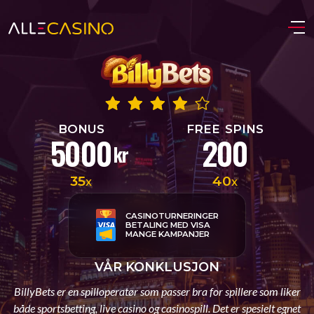
bonus
free spins
5000
200
kr
35x
40x
CASINOTURNERINGER
BETALING MED VISA
MANGE KAMPANJER
VÅR KONKLUSJON
BillyBets er en spilloperatør som passer bra for spillere som liker
både sportsbetting, live casino og casinospill. Det er spesielt egnet