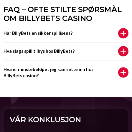
FAQ – OFTE STILTE SPØRSMÅL
OM BILLYBETS CASINO
Har BillyBets en sikker spillisens?
Hva slags spill tilbys hos BillyBets?
Hva er minstebeløpet jeg kan sette inn hos
BillyBets casino?
VÅR KONKLUSJON