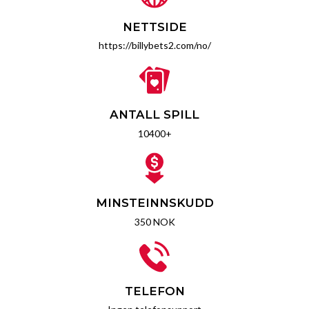
NETTSIDE
https://billybets2.com/no/
ANTALL SPILL
10400+
MINSTEINNSKUDD
350 NOK
TELEFON