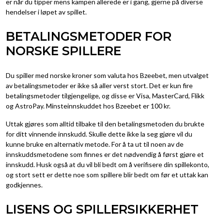
er når du tipper mens kampen allerede er i gang, gjerne på diverse
hendelser i løpet av spillet.
BETALINGSMETODER FOR
NORSKE SPILLERE
Du spiller med norske kroner som valuta hos Bzeebet, men utvalget
av betalingsmetoder er ikke så aller verst stort. Det er kun fire
betalingsmetoder tilgjengelige, og disse er Visa, MasterCard, Flikk
og AstroPay. Minsteinnskuddet hos Bzeebet er 100 kr.
Uttak gjøres som alltid tilbake til den betalingsmetoden du brukte
for ditt vinnende innskudd. Skulle dette ikke la seg gjøre vil du
kunne bruke en alternativ metode. For å ta ut til noen av de
innskuddsmetodene som finnes er det nødvendig å først gjøre et
innskudd. Husk også at du vil bli bedt om å verifisere din spillekonto,
og stort sett er dette noe som spillere blir bedt om før et uttak kan
godkjennes.
LISENS OG SPILLERSIKKERHET