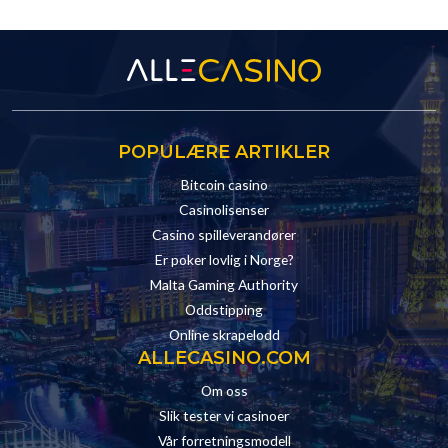
POPULÆRE ARTIKLER
Bitcoin casino
Casinolisenser
Casino spilleverandører
Er poker lovlig i Norge?
Malta Gaming Authority
Oddstipping
Online skrapelodd
ALLECASINO.COM
Om oss
Slik tester vi casinoer
Vår forretningsmodell