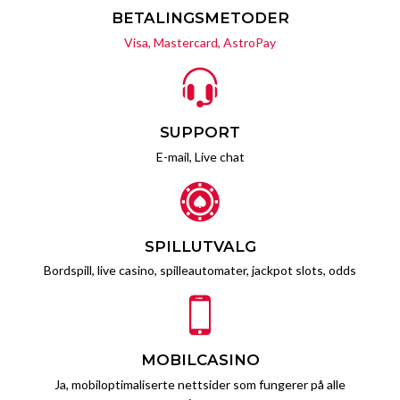
BETALINGSMETODER
Visa,
Mastercard,
AstroPay
SUPPORT
E-mail,
Live chat
SPILLUTVALG
Bordspill, live casino, spilleautomater, jackpot slots, odds
MOBILCASINO
Ja, mobiloptimaliserte nettsider som fungerer på alle