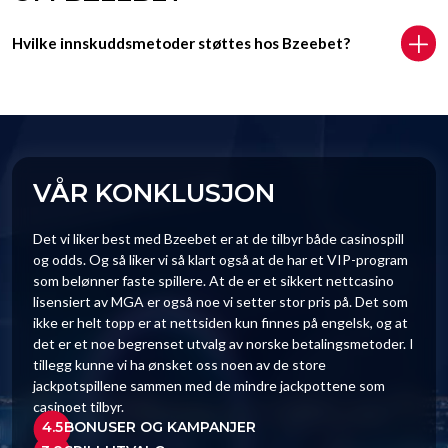
Hvilke innskuddsmetoder støttes hos Bzeebet?
VÅR KONKLUSJON
Det vi liker best med Bzeebet er at de tilbyr både casinospill
og odds. Og så liker vi så klart også at de har et VIP-program
som belønner faste spillere. At de er et sikkert nettcasino
lisensiert av MGA er også noe vi setter stor pris på. Det som
ikke er helt topp er at nettsiden kun finnes på engelsk, og at
det er et noe begrenset utvalg av norske betalingsmetoder. I
tillegg kunne vi ha ønsket oss noen av de store
jackpotspillene sammen med de mindre jackpottene som
casinoet tilbyr.
4.5
BONUSER OG KAMPANJER