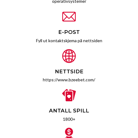
operativsystemer
E-POST
Fyll ut kontaktskjema på nettsiden
NETTSIDE
https://www.bzeebet.com/
ANTALL SPILL
1800+