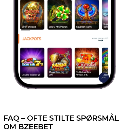
FAQ – OFTE STILTE SPØRSMÅL
OM BZEEBET