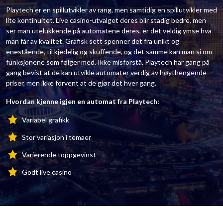
Playtech er en spillutvikler av rang, men samtidig en spillutvikler med
lite kontinuitet. Live casino-utvalget deres blir stadig bedre, men
ser man utelukkende på automatene deres, er det veldig ymse hva
man får av kvalitet. Grafisk sett spenner det fra unikt og
enestående, til kjedelig og skuffende, og det samme kan man si om
funksjonene som følger med. Ikke misforstå, Playtech har gang på
gang bevist at de kan utvikle automater verdig av høythengende
priser, men ikke forvent at de gjør det hver gang.
Hvordan kjenne igjen en automat fra Playtech:
Variabel grafikk
Stor variasjon i temaer
Varierende toppgevinst
Godt live casino