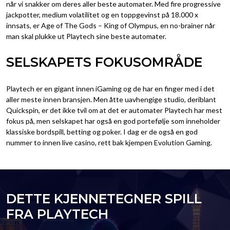
når vi snakker om deres aller beste automater. Med fire progressive
jackpotter, medium volatilitet og en toppgevinst på 18.000 x
innsats, er Age of The Gods – King of Olympus, en no-brainer når
man skal plukke ut Playtech sine beste automater.
SELSKAPETS FOKUSOMRÅDE
Playtech er en gigant innen iGaming og de har en finger med i det
aller meste innen bransjen. Men åtte uavhengige studio, deriblant
Quickspin, er det ikke tvil om at det er automater Playtech har mest
fokus på, men selskapet har også en god portefølje som inneholder
klassiske bordspill, betting og poker. I dag er de også en god
nummer to innen live casino, rett bak kjempen Evolution Gaming.
DETTE KJENNETEGNER SPILL
FRA PLAYTECH