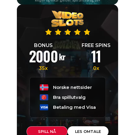
Regler og vilkår gjelder. Spill ansvarlig. 18+
BONUS
FREE SPINS
2000
11
kr
35x
0x
Norske nettsider
Bra spillutvalg
Betaling med Visa
SPILL NÅ
LES OMTALE