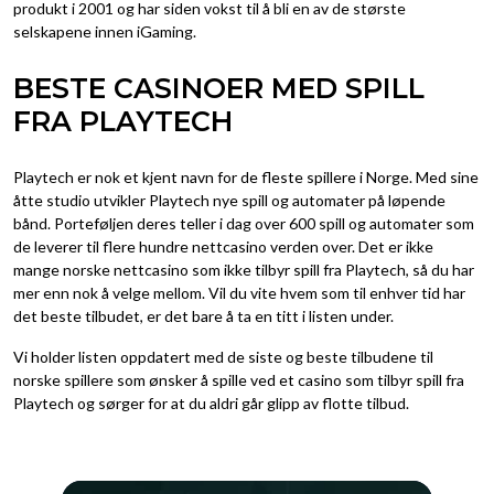
produkt i 2001 og har siden vokst til å bli en av de største
selskapene innen iGaming.
BESTE CASINOER MED SPILL
FRA PLAYTECH
Playtech er nok et kjent navn for de fleste spillere i Norge. Med sine
åtte studio utvikler Playtech nye spill og automater på løpende
bånd. Porteføljen deres teller i dag over 600 spill og automater som
de leverer til flere hundre nettcasino verden over. Det er ikke
mange norske nettcasino som ikke tilbyr spill fra Playtech, så du har
mer enn nok å velge mellom. Vil du vite hvem som til enhver tid har
det beste tilbudet, er det bare å ta en titt i listen under.
Vi holder listen oppdatert med de siste og beste tilbudene til
norske spillere som ønsker å spille ved et casino som tilbyr spill fra
Playtech og sørger for at du aldri går glipp av flotte tilbud.