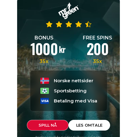
BONUS
FREE SPINS
1000
200
kr
35x
35x
Norske nettsider
Sportsbetting
Betaling med Visa
SPILL NÅ
LES OMTALE