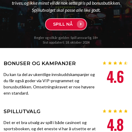
trives, og ikke minst vil de nok sette pris på bonusbutikken.
Spillutvalget skal passe alle like godt.
SPILL NÅ
Regler og vilkår gjelder. Spill ansvarlig. 18+
Sist oppdatert:
18. oktober 2024
BONUSER OG KAMPANJER
4.6
Du kan ta del av ukentlige innskuddskampanjer og
du får også goder via VIP-programmet og
bonusbutikken. Omsetningskravet er noe høyere
enn standard.
SPILLUTVALG
4.8
Det er et bra utvalg av spill i både casinoet og
sportsbooken, og det eneste vi har å utsette er at