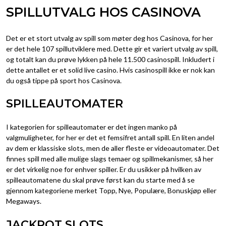
SPILLUTVALG HOS CASINOVA
Det er et stort utvalg av spill som møter deg hos Casinova, for her
er det hele 107 spillutviklere med. Dette gir et variert utvalg av spill,
og totalt kan du prøve lykken på hele 11.500 casinospill. Inkludert i
dette antallet er et solid live casino. Hvis casinospill ikke er nok kan
du også tippe på sport hos Casinova.
SPILLEAUTOMATER
I kategorien for spilleautomater er det ingen manko på
valgmuligheter, for her er det et femsifret antall spill. En liten andel
av dem er klassiske slots, men de aller fleste er videoautomater. Det
finnes spill med alle mulige slags temaer og spillmekanismer, så her
er det virkelig noe for enhver spiller. Er du usikker på hvilken av
spilleautomatene du skal prøve først kan du starte med å se
gjennom kategoriene merket Topp, Nye, Populære, Bonuskjøp eller
Megaways.
JACKPOT SLOTS