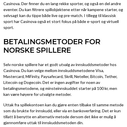
Casinova. Der finner du en lang rekke sporter, og også en del andre
eventer. Du kan filtrere spillobjektene etter når kampene starter, og
selvsagt kan du tippe både live og pre-match. I tillegg til klassisk
sport har Casinova også et stort fokus på både e-sport og virtuell
sport.
BETALINGSMETODER FOR
NORSKE SPILLERE
Selv norske spillere har et godt utvalg av innskuddsmetoder hos
Casinova. Du kan velge mellom innskuddsmetodene Visa,
Mastercard, MiFinity, Paysafecard, Skrill, Neteller, Bitcoin, Tether,
Litecoin og Dogecoin. Det er ingen avgifter for noen av
betalingsmetodene, og minsteinnskuddet starter på 100 kr, men
kan være høyere for utvalgte metoder.
Uttak fra spillekontoen kan du gjøre enten tilbake til samme metode
som du brukte for innskudd, eller via en bankoverføring. Det er kun
tillatt å benytte en alternativ metode dersom det ikke er mulig å
gjennomføre uttak til innskuddsmetoden din.