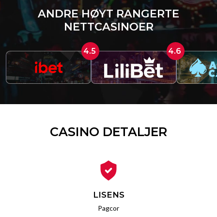
ANDRE HØYT RANGERTE
NETTCASINOER
4.5
4.6
CASINO DETALJER
LISENS
Pagcor