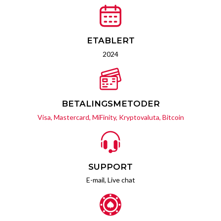
ETABLERT
2024
BETALINGSMETODER
Visa,
Mastercard,
MiFinity,
Kryptovaluta,
Bitcoin
SUPPORT
E-mail,
Live chat