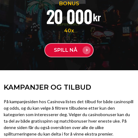
BONUS
20 000
kr
40x
SPILL NÅ
KAMPANJER OG TILBUD
På kampanjesiden hos Casinova listes det tilbud for både casinospill
og odds, og du kan velge å filtrere tilbudene etter kun den
kategorien som interesserer deg. Velger du casinobonuser kan du
ta del av både gratisspinn og matchbonuser hver eneste uke. På
denne siden får du også oversikten over alle de ulike
spillturneringene du kan delta i for å vinne ekstra premier.