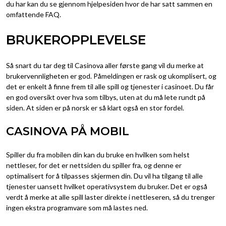
du har kan du se gjennom hjelpesiden hvor de har satt sammen en
omfattende FAQ.
BRUKEROPPLEVELSE
Så snart du tar deg til Casinova aller første gang vil du merke at
brukervennligheten er god. Påmeldingen er rask og ukomplisert, og
det er enkelt å finne frem til alle spill og tjenester i casinoet. Du får
en god oversikt over hva som tilbys, uten at du må lete rundt på
siden. At siden er på norsk er så klart også en stor fordel.
CASINOVA PÅ MOBIL
Spiller du fra mobilen din kan du bruke en hvilken som helst
nettleser, for det er nettsiden du spiller fra, og denne er
optimalisert for å tilpasses skjermen din. Du vil ha tilgang til alle
tjenester uansett hvilket operativsystem du bruker. Det er også
verdt å merke at alle spill laster direkte i nettleseren, så du trenger
ingen ekstra programvare som må lastes ned.