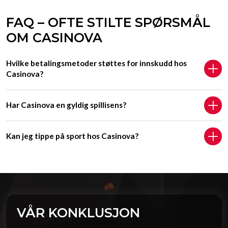
FAQ – OFTE STILTE SPØRSMÅL
OM CASINOVA
Hvilke betalingsmetoder støttes for innskudd hos
Casinova?
Har Casinova en gyldig spillisens?
Kan jeg tippe på sport hos Casinova?
VÅR KONKLUSJON