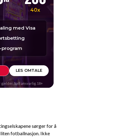
40x
aling med Visa
rtsbetting
P-program
LES OMTALE
 gjelder. Spill ansvarlig. 18+
tingselskapene sørger for å
liten fotballnasjon. Ikke