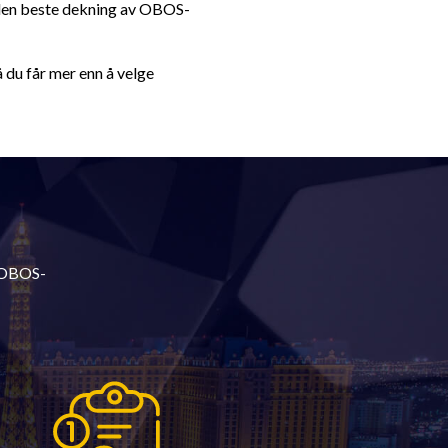
 den beste dekning av OBOS-
å du får mer enn å velge
å OBOS-