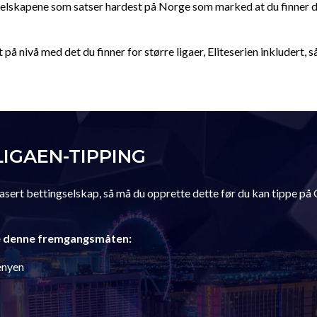
selskapene som satser hardest på Norge som marked at du finner
på nivå med det du finner for større ligaer, Eliteserien inkludert, s
IGAEN-TIPPING
asert bettingselskap, så må du opprette dette før du kan tippe p
ge denne fremgangsmåten:
enyen