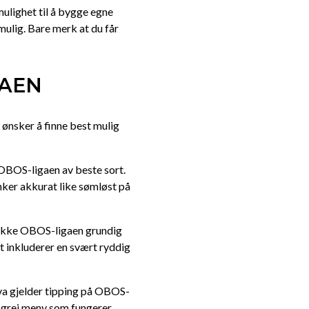
ulighet til å bygge egne
ulig. Bare merk at du får
GAEN
u ønsker å finne best mulig
 OBOS-ligaen av beste sort.
nker akkurat like sømløst på
 dekke OBOS-ligaen grundig
et inkluderer en svært ryddig
hva gjelder tipping på OBOS-
g grei meny som fungerer