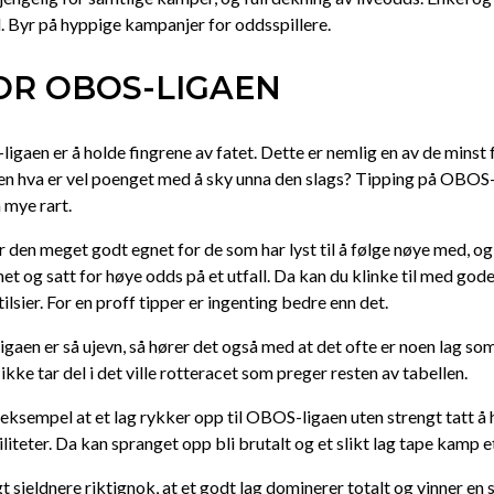
 Byr på hyppige kampanjer for oddsspillere.
FOR OBOS-LIGAEN
ligaen er å holde fingrene av fatet. Dette er nemlig en av de minst
en hva er vel poenget med å sky unna den slags? Tipping på OBOS-l
å mye rart.
jør den meget godt egnet for de som har lyst til å følge nøye med, 
 og satt for høye odds på et utfall. Da kan du klinke til med god
ilsier. For en proff tipper er ingenting bedre enn det.
aen er så ujevn, så hører det også med at det ofte er noen lag som s
ikke tar del i det ville rotteracet som preger resten av tabellen.
 eksempel at et lag rykker opp til OBOS-ligaen uten strengt tatt å 
siliteter. Da kan spranget opp bli brutalt og et slikt lag tape kamp 
gt sjeldnere riktignok, at et godt lag dominerer totalt og vinner e