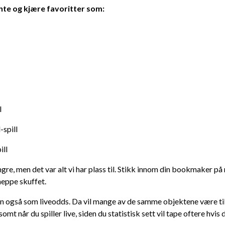
nte og kjære favoritter som:
l
-spill
ill
gre, men det var alt vi har plass til. Stikk innom din bookmaker på 
neppe skuffet.
 også som liveodds. Da vil mange av de samme objektene være tilg
rsomt når du spiller live, siden du statistisk sett vil tape oftere hvi