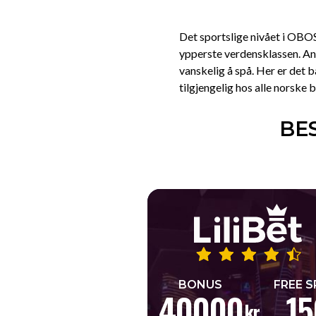
Det sportslige nivået i OBOS
ypperste verdensklassen. Andr
vanskelig å spå. Her er det 
tilgjengelig hos alle norske b
BE
BONUS
FREE S
40000
15
kr