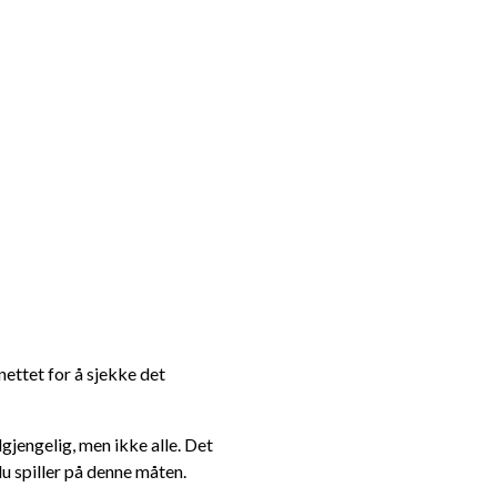
nettet for å sjekke det
jengelig, men ikke alle. Det
s du spiller på denne måten.