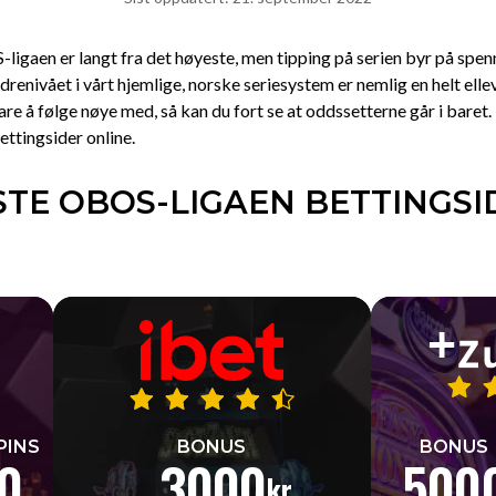
-ligaen er langt fra det høyeste, men tipping på serien byr på spen
enivået i vårt hjemlige, norske seriesystem er nemlig en helt ellev
bare å følge nøye med, så kan du fort se at oddssetterne går i bare
ettingsider online.
STE OBOS-LIGAEN BETTINGSI
PINS
BONUS
BONUS
0
3000
500
kr