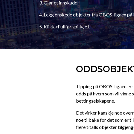
Gjør et innskudd
Legg ønskede objekter fra OBOS-ligaen på
Klikk «Fullfør spill», e.l.
ODDSOBJEKT
Tipping på OBOS-ligaen er st
odds på hvem som vil vinne s
bettingselskapene.
Det virker kanskje noe over
noe tilbake for det som er til
flere titalls objekter tilgjen