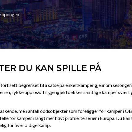
 kupongen
ER DU KAN SPILLE PÅ
ort sett begrenset til å satse på enkeltkamper gjennom sesongen. 
erien, rykke opp osv. Til gjengjeld dekkes samtlige kamper svært 
raskende, men antall oddsobjekter som foreligger for kamper i OB
felle for kamper i langt mer høyt profilerte serier i Europa. Du kan 
gelig for hver bidige kamp.