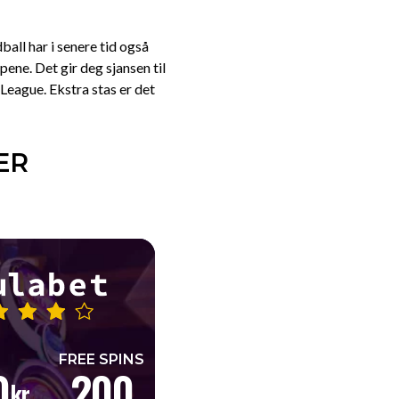
all har i senere tid også
pene. Det gir deg sjansen til
League. Ekstra stas er det
ER
FREE SPINS
0
200
kr