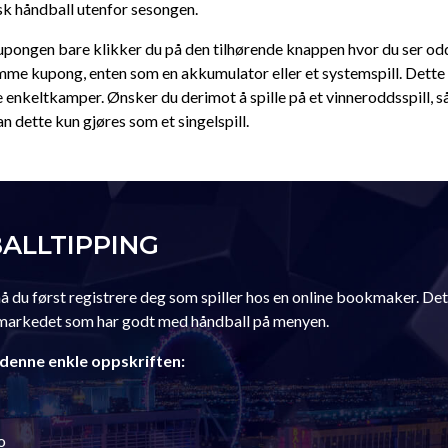
sk håndball utenfor sesongen.
 kupongen bare klikker du på den tilhørende knappen hvor du ser o
me kupong, enten som en akkumulator eller et systemspill. Dette 
re enkeltkamper. Ønsker du derimot å spille på et vinneroddsspill, 
n dette kun gjøres som et singelspill.
ALLTIPPING
 du først registrere deg som spiller hos en online bookmaker. Det
e markedet som har godt med håndball på menyen.
 denne enkle oppskriften:
o