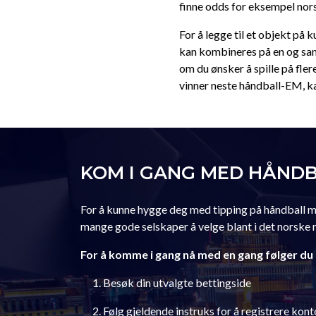
finne odds for eksempel nor
For å legge til et objekt på
kan kombineres på en og sam
om du ønsker å spille på fle
vinner neste håndball-EM, ka
KOM I GANG MED HÅNDB
For å kunne hygge deg med tipping på håndball må
mange gode selskaper å velge blant i det norsk
For å komme i gang nå med en gang følger du
Besøk din utvalgte bettingside
Følg gjeldende instruks for å registrere kont