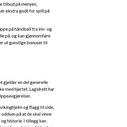
e tilbud på menyen,
er ekstra godt for spill på
ippe på håndball fra inn- og
pille på, og kan gjennomføre
er ut gunstige bonuser til
et gjelder en del generelle
ke med hjertet. Lagidrett har
 tippeavgjørelser.
vikinghjelm og flagg til side,
t oddsen på at de skal vinne
g historie. I tillegg kan