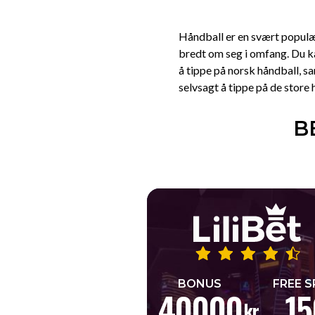
Håndball er en svært populær
bredt om seg i omfang. Du kan
å tippe på norsk håndball, s
selvsagt å tippe på de stor
B
BONUS
FREE S
40000
15
kr