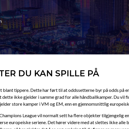
n
ER DU KAN SPILLE PÅ
 blant tippere. Dette har ført til at oddssetterne byr på odds på e
dette ikke gjelder i samme grad for alle håndballkamper. Du vil f
 gjelder store kamper i VM og EM, enn en gjennomsnittlig europeis
hampions League vil normalt sett ha flere objekter tilgjengelig en
rse europeiske seriene. Det hører videre med at slettes ikke alle b