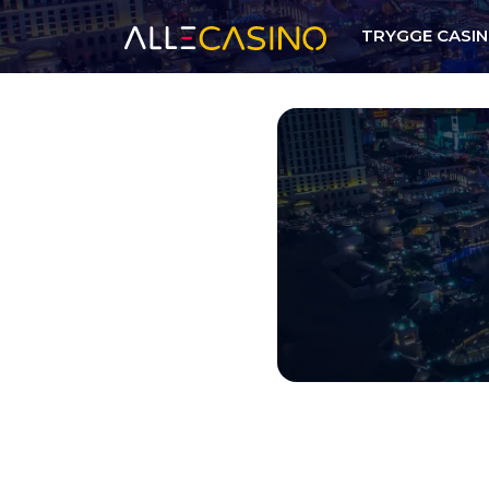
TRYGGE CASI