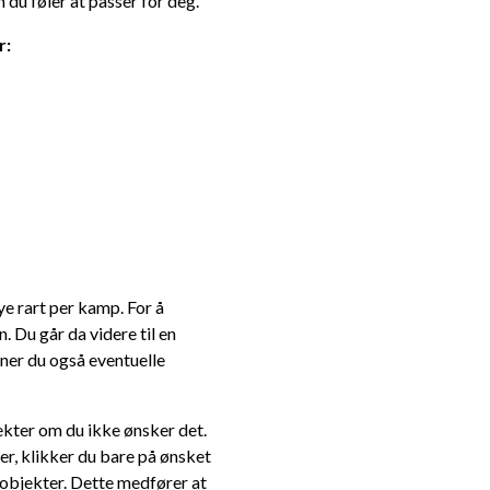
 du føler at passer for deg.
r:
ye rart per kamp. For å
 Du går da videre til en
nner du også eventuelle
ekter om du ikke ønsker det.
er, klikker du bare på ønsket
sobjekter. Dette medfører at