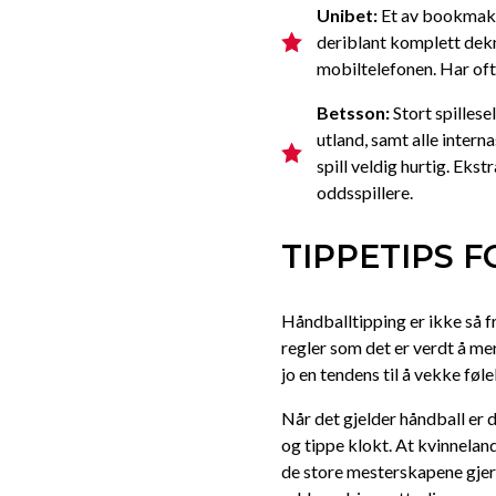
Unibet:
Et av bookmaker
deriblant komplett dekni
mobiltelefonen. Har oft
Betsson:
Stort spillese
utland, samt alle intern
spill veldig hurtig. Ekst
oddsspillere.
TIPPETIPS 
Håndballtipping er ikke så fry
regler som det er verdt å mer
jo en tendens til å vekke føle
Når det gjelder håndball er de
og tippe klokt. At kvinneland
de store mesterskapene gjerne