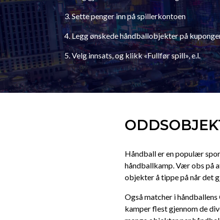
Sette penger inn på spillerkontoen
Legg ønskede håndballobjekter på kuponge
Velg innsats, og klikk «Fullfør spill», e.l.
ODDSOBJEKT
Håndball er en populær sport
håndballkamp. Vær obs på at 
objekter å tippe på når det
Også matcher i håndballens C
kamper flest gjennom de dive