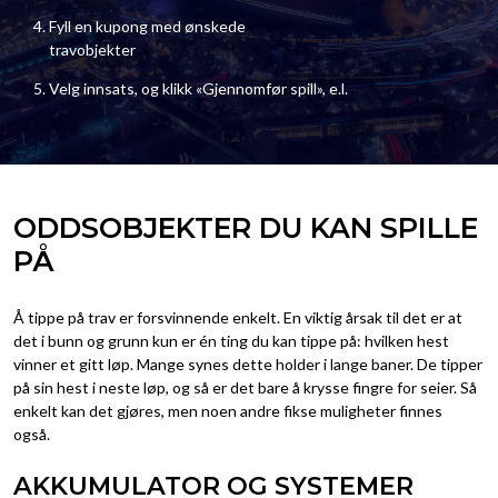
Fyll en kupong med ønskede
travobjekter
Velg innsats, og klikk «Gjennomfør spill», e.l.
ODDSOBJEKTER DU KAN SPILLE
PÅ
Å tippe på trav er forsvinnende enkelt. En viktig årsak til det er at
det i bunn og grunn kun er én ting du kan tippe på: hvilken hest
vinner et gitt løp. Mange synes dette holder i lange baner. De tipper
på sin hest i neste løp, og så er det bare å krysse fingre for seier. Så
enkelt kan det gjøres, men noen andre fikse muligheter finnes
også.
AKKUMULATOR OG SYSTEMER