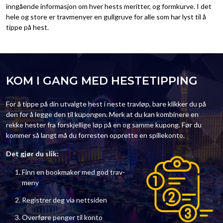
inngående informasjon om hver hests meritter, og formkurve. I det
hele og store er travmenyer en gullgruve for alle som har lyst til å
tippe på hest.
KOM I GANG MED HESTETIPPING
For å tippe på din utvalgte hest i neste travløp, bare klikker du på
den for å legge den til kupongen. Merk at du kan kombinere en
rekke hester fra forskjellige løp på en og samme kupong. Før du
kommer så langt må du forresten opprette en spillekonto.
Det gjør du slik:
Finn en bookmaker med god trav-
meny
Registrer deg via nettsiden
Overføre penger til konto