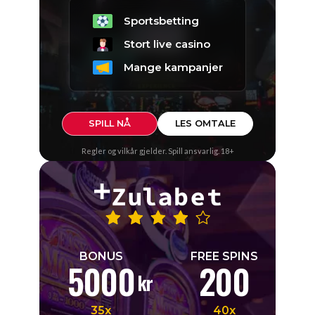
Sportsbetting
Stort live casino
Mange kampanjer
SPILL NÅ
LES OMTALE
Regler og vilkår gjelder. Spill ansvarlig. 18+
BONUS
FREE SPINS
5000
200
kr
35x
40x