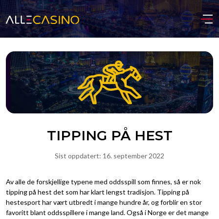
TIPPING PÅ HEST
Sist oppdatert:
16. september 2022
Av alle de forskjellige typene med oddsspill som finnes, så er nok
tipping på hest det som har klart lengst tradisjon. Tipping på
hestesport har vært utbredt i mange hundre år, og forblir en stor
favoritt blant oddsspillere i mange land. Også i Norge er det mange