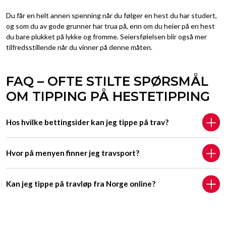
Du får en helt annen spenning når du følger en hest du har studert,
og som du av gode grunner har trua på, enn om du heier på en hest
du bare plukket på lykke og fromme. Seiersfølelsen blir også mer
tilfredsstillende når du vinner på denne måten.
FAQ – OFTE STILTE SPØRSMÅL
OM TIPPING PÅ HESTETIPPING
Hos hvilke bettingsider kan jeg tippe på trav?
Hvor på menyen finner jeg travsport?
Kan jeg tippe på travløp fra Norge online?