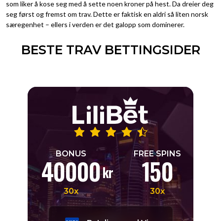
som liker å kose seg med å sette noen kroner på hest. Da dreier deg
seg først og fremst om trav. Dette er faktisk en aldri så liten norsk
særegenhet – ellers i verden er det galopp som dominerer.
BESTE TRAV BETTINGSIDER
BONUS
FREE SPINS
40000
150
kr
30x
30x