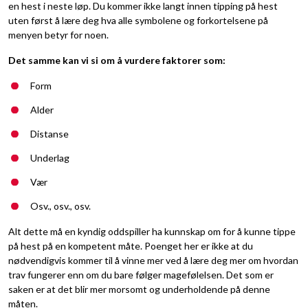
en hest i neste løp. Du kommer ikke langt innen tipping på hest
uten først å lære deg hva alle symbolene og forkortelsene på
menyen betyr for noen.
Det samme kan vi si om å vurdere faktorer som:
Form
Alder
Distanse
Underlag
Vær
Osv., osv., osv.
Alt dette må en kyndig oddspiller ha kunnskap om for å kunne tippe
på hest på en kompetent måte. Poenget her er ikke at du
nødvendigvis kommer til å vinne mer ved å lære deg mer om hvordan
trav fungerer enn om du bare følger magefølelsen. Det som er
saken er at det blir mer morsomt og underholdende på denne
måten.