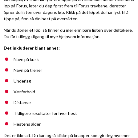
løp på Forus, leter du deg først frem til Forus travbane, deretter
åpner du listen over dagens løp. Klikk på det løpet du har lyst til å
tippe på, finn så din hest på oversikten.
Når du åpner et løp, så finner du mer enn bare listen over deltakere.
Du får i tillegg tilgang til mye hjelpsom informasjon.
Det inkluderer blant annet:
Navn på kusk
Navn på trener
Underlag
Værforhold
Distanse
Tidligere resultater for hver hest
Hestens alder
Det er ikke alt. Du kan også klikke på knapper som gir deg mye mer