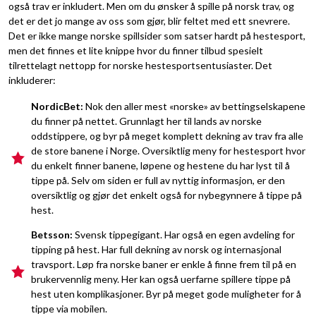
også trav er inkludert. Men om du ønsker å spille på norsk trav, og
det er det jo mange av oss som gjør, blir feltet med ett snevrere.
Det er ikke mange norske spillsider som satser hardt på hestesport,
men det finnes et lite knippe hvor du finner tilbud spesielt
tilrettelagt nettopp for norske hestesportsentusiaster. Det
inkluderer:
NordicBet:
Nok den aller mest «norske» av bettingselskapene
du finner på nettet. Grunnlagt her til lands av norske
oddstippere, og byr på meget komplett dekning av trav fra alle
de store banene i Norge. Oversiktlig meny for hestesport hvor
du enkelt finner banene, løpene og hestene du har lyst til å
tippe på. Selv om siden er full av nyttig informasjon, er den
oversiktlig og gjør det enkelt også for nybegynnere å tippe på
hest.
Betsson:
Svensk tippegigant. Har også en egen avdeling for
tipping på hest. Har full dekning av norsk og internasjonal
travsport. Løp fra norske baner er enkle å finne frem til på en
brukervennlig meny. Her kan også uerfarne spillere tippe på
hest uten komplikasjoner. Byr på meget gode muligheter for å
tippe via mobilen.