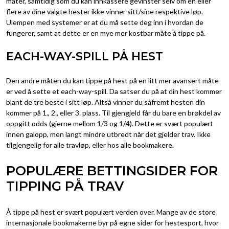
måter, samtidig som du kan innkassere gevinster selv om en eller
flere av dine valgte hester ikke vinner sitt/sine respektive løp.
Ulempen med systemer er at du må sette deg inn i hvordan de
fungerer, samt at dette er en mye mer kostbar måte å tippe på.
EACH-WAY-SPILL PÅ HEST
Den andre måten du kan tippe på hest på en litt mer avansert måte
er ved å sette et each-way-spill. Da satser du på at din hest kommer
blant de tre beste i sitt løp. Altså vinner du såfremt hesten din
kommer på 1., 2., eller 3. plass. Til gjengjeld får du bare en brøkdel av
oppgitt odds (gjerne mellom 1/3 og 1/4). Dette er svært populært
innen galopp, men langt mindre utbredt når det gjelder trav. Ikke
tilgjengelig for alle travløp, eller hos alle bookmakere.
POPULÆRE BETTINGSIDER FOR
TIPPING PÅ TRAV
Å tippe på hest er svært populært verden over. Mange av de store
internasjonale bookmakerne byr på egne sider for hestesport, hvor