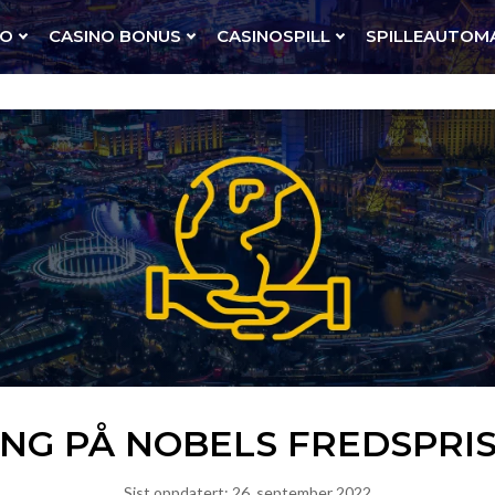
NO
CASINO BONUS
CASINOSPILL
SPILLEAUTOM
ING PÅ NOBELS FREDSPRIS
Sist oppdatert:
26. september 2022