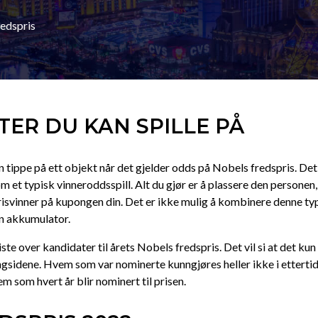
redspris
ER DU KAN SPILLE PÅ
n tippe på ett objekt når det gjelder odds på Nobels fredspris. Det e
om et typisk vinneroddsspill. Alt du gjør er å plassere den personen
lprisvinner på kupongen din. Det er ikke mulig å kombinere denne t
 en akkumulator.
iste over kandidater til årets Nobels fredspris. Det vil si at det ku
gsidene. Hvem som var nominerte kunngjøres heller ikke i ettertid
em som hvert år blir nominert til prisen.