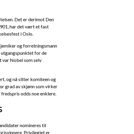
ftelsen. Det er derimot Den
901, har det vært et fast
elsesfest i Oslo.
 kjemiker og forretningsmann
r utgangspunktet for de
et var Nobel som selv
rt, og nå sitter komiteen og
stor grad av skjønn som virker
 fredspris odds noe enklere.
S
andidater nomineres til
isvinnere. Privilegiet er