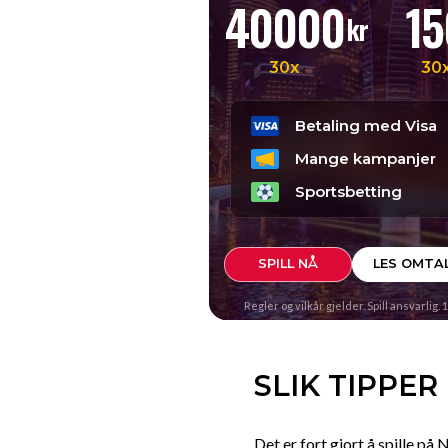
40000
15
kr
30x
30
Betaling med Visa
Mange kampanjer
Sportsbetting
SPILL NÅ
LES OMTA
Regler og vilkår gjelder. Spill ansvarlig. 
SLIK TIPPER
Det er fort gjort å spille på