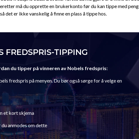
eretter må du opprette en brukerkonto før du kan tippe med penge
å det er ikke vanskelig å finne en plass å tippe hos.
 FREDSPRIS-TIPPING
rdan du tipper på vinneren av Nobels fredspris:
bels fredspris på menyen. Du bør også sørge for å velge en
 in et kort skjema
år du anmodes om dette