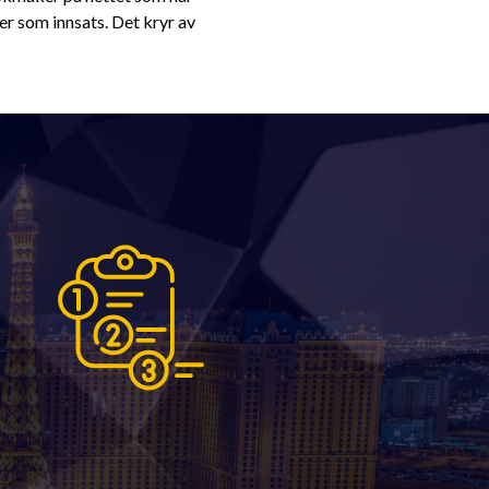
r som innsats. Det kryr av