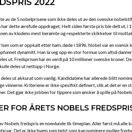
DSPRIS 2022
te av de 5 nobelprisene som ikke deles ut av den svenske nobelsti
 dette ærefulle oppdraget. Helt siden første pris ble delt ut, i 1
e noen av klodens mest berømte og respekterte skikkelser til mottak
risen som er oppkalt etter ham, døde i 1896. Nobel var en svensk
ppfunnet dynamitt. Han la seg opp en stor formue som altså danne
eles ut. Fredsprisen har en verdi på 10 millioner svenske kroner. D
skulle deles ut nettopp i Norge.
 deles ut akkurat som vanlig. Kandidatene har allerede blitt nomine
e vinnerne. Kriteriene er ikke spesifikt definert, slik at det er en 
ner. Det gjør ikke jobben for tippere som ønsker å spille på Nobels
ER FOR ÅRETS NOBELS FREDSPRI
v Nobels fredspris en noenlunde lik timeplan. Aller først må alle k
bruar. Det er ikke hvem som helst som kan nominere mulige fredspr