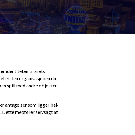
r identiteten til årets
, eller den organisasjonen du
ypen spill med andre objekter
n er antagelser som ligger bak
. Dette medfører selvsagt at