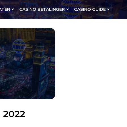
ATER
CASINO BETALINGER
CASINO GUIDE
 2022