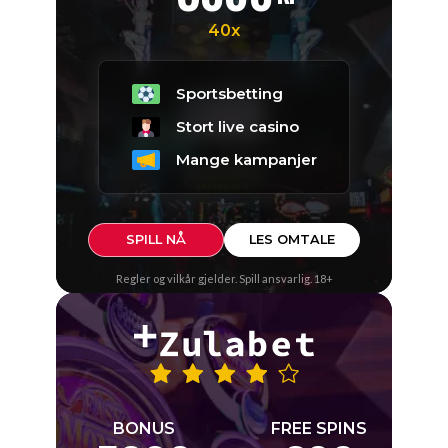
40x
Sportsbetting
Stort live casino
Mange kampanjer
SPILL NÅ
LES OMTALE
Regler og vilkår gjelder. Spill ansvarlig. 18+
BONUS
FREE SPINS