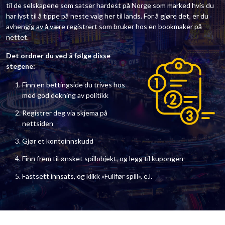
til de selskapene som satser hardest på Norge som marked hvis du
har lyst til å tippe på neste valg her til lands. For å gjøre det, er du
avhengig av å være registrert som bruker hos en bookmaker på
nettet.
Det ordner du ved å følge disse
stegene:
Finn en bettingside du trives hos
med god dekning av politikk
Registrer deg via skjema på
nettsiden
Gjør et kontoinnskudd
Finn frem til ønsket spillobjekt, og legg til kupongen
Fastsett innsats, og klikk «Fullfør spill», e.l.