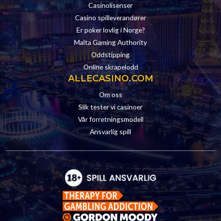
Casinolisenser
Casino spilleverandører
Er poker lovlig i Norge?
Malta Gaming Authority
Oddstipping
Online skrapelodd
ALLECASINO.COM
Om oss
Slik tester vi casinoer
Vår forretningsmodell
Ansvarlig spill