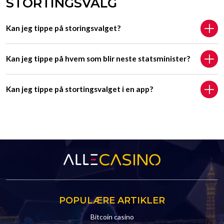
STORTINGSVALG
Kan jeg tippe på storingsvalget?
Kan jeg tippe på hvem som blir neste statsminister?
Kan jeg tippe på stortingsvalget i en app?
POPULÆRE ARTIKLER
Bitcoin casino