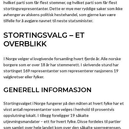
hvilket parti som får flest stemmer, og hvilket parti som får flest
stortingsrepresentanter. Dette er mye mer ryddige saker som ikke
avhenger av alskens politisk hestehandel, som gjerne kan være
tilfelle for å avgjøre navnet til neste statsminister.
STORTINGSVALG – ET
OVERBLIKK
I Norge velger vi lovgivende forsamling hvert fjerde år. Alle norske
borgere som er over 18 år har stemmerett. I skrivende stund har
stortinget 169 representanter som representerer nasjonens 19
valgkretser eller fylker.
GENERELL INFORMASJON
Stortingsvalget i Norge fungerer på den måten at hvert fylke har et
visst antall representanter som velges i henhold til prosentvis
oppslutning lokalt. I tillegg foreligger 19 såkalte
utjevningsmandater – ett for hvert fylke. Disse fordeles til partier
som samlet over hele landet kom over den såkalte sperregrensen,