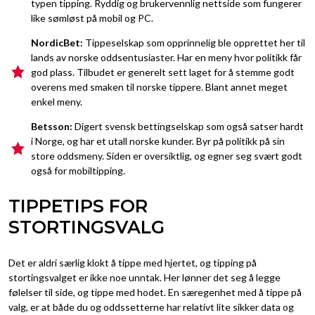
typen tipping. Ryddig og brukervennlig nettside som fungerer
like sømløst på mobil og PC.
NordicBet:
Tippeselskap som opprinnelig ble opprettet her til
lands av norske oddsentusiaster. Har en meny hvor politikk får
god plass. Tilbudet er generelt sett laget for å stemme godt
overens med smaken til norske tippere. Blant annet meget
enkel meny.
Betsson:
Digert svensk bettingselskap som også satser hardt
i Norge, og har et utall norske kunder. Byr på politikk på sin
store oddsmeny. Siden er oversiktlig, og egner seg svært godt
også for mobiltipping.
TIPPETIPS FOR
STORTINGSVALG
Det er aldri særlig klokt å tippe med hjertet, og tipping på
stortingsvalget er ikke noe unntak. Her lønner det seg å legge
følelser til side, og tippe med hodet. En særegenhet med å tippe på
valg, er at både du og oddssetterne har relativt lite sikker data og