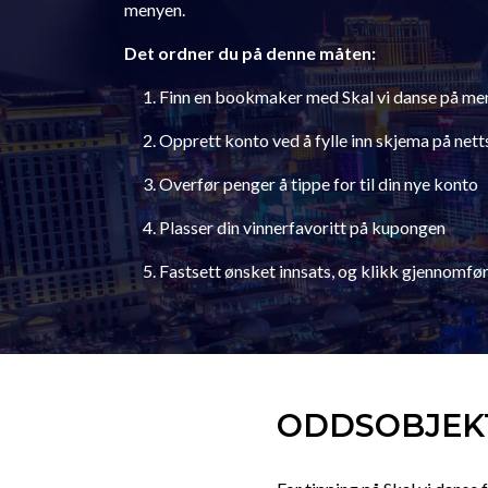
menyen.
Det ordner du på denne måten:
Finn en bookmaker med Skal vi danse på me
Opprett konto ved å fylle inn skjema på nett
Overfør penger å tippe for til din nye konto
Plasser din vinnerfavoritt på kupongen
Fastsett ønsket innsats, og klikk gjennomfør 
ODDSOBJEKT