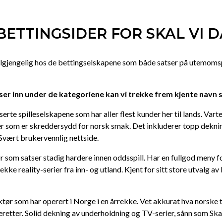
ETTINGSIDER FOR SKAL VI 
 tilgjengelig hos de bettingselskapene som både satser på utemom
er inn under de kategoriene kan vi trekke frem kjente navn 
erte spilleselskapene som har aller flest kunder her til lands. Vart
 som er skreddersydd for norsk smak. Det inkluderer topp dekning
 Svært brukervennlig nettside.
r som satser stadig hardere innen oddsspill. Har en fullgod meny 
kke reality-serier fra inn- og utland. Kjent for sitt store utvalg av
tør som har operert i Norge i en årrekke. Vet akkurat hva norske t
retter. Solid dekning av underholdning og TV-serier, sånn som Skal