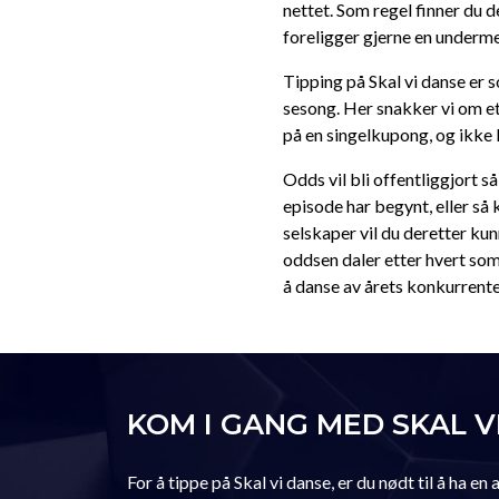
nettet. Som regel finner du 
foreligger gjerne en underm
Tipping på Skal vi danse er 
sesong. Her snakker vi om et
på en singelkupong, og ikke
Odds vil bli offentliggjort s
episode har begynt, eller så 
selskaper vil du deretter kun
oddsen daler etter hvert som
å danse av årets konkurrente
KOM I GANG MED SKAL V
For å tippe på Skal vi danse, er du nødt til å ha 