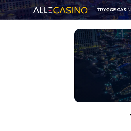
TRYGGE CASI