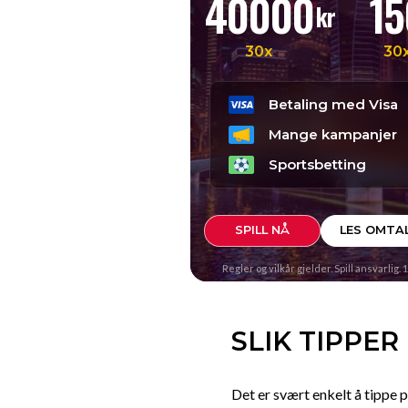
40000
15
kr
30x
30
Betaling med Visa
Mange kampanjer
Sportsbetting
SPILL NÅ
LES OMTA
Regler og vilkår gjelder. Spill ansvarlig. 
SLIK TIPPER
Det er svært enkelt å tippe p