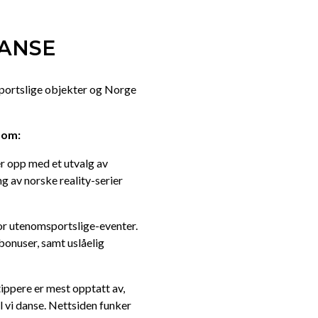
DANSE
sportslige objekter og Norge
som:
er opp med et utvalg av
 av norske reality-serier
for utenomsportslige-eventer.
 bonuser, samt uslåelig
ippere er mest opptatt av,
 vi danse. Nettsiden funker