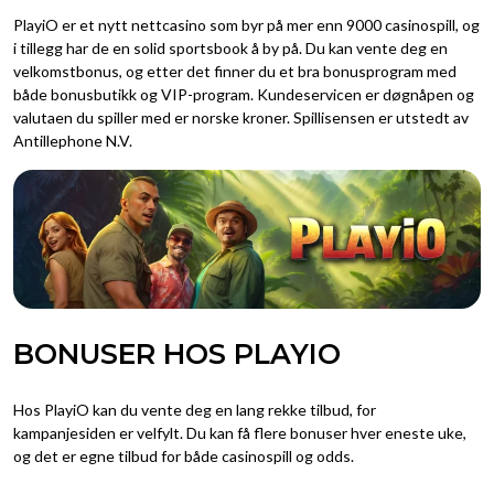
PlayiO er et nytt nettcasino som byr på mer enn 9000 casinospill, og
i tillegg har de en solid sportsbook å by på. Du kan vente deg en
velkomstbonus, og etter det finner du et bra bonusprogram med
både bonusbutikk og VIP-program. Kundeservicen er døgnåpen og
valutaen du spiller med er norske kroner. Spillisensen er utstedt av
Antillephone N.V.
BONUSER HOS PLAYIO
Hos PlayiO kan du vente deg en lang rekke tilbud, for
kampanjesiden er velfylt. Du kan få flere bonuser hver eneste uke,
og det er egne tilbud for både casinospill og odds.