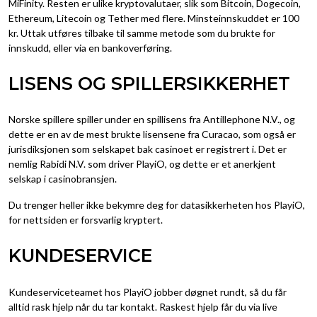
MiFinity. Resten er ulike kryptovalutaer, slik som Bitcoin, Dogecoin,
Ethereum, Litecoin og Tether med flere. Minsteinnskuddet er 100
kr. Uttak utføres tilbake til samme metode som du brukte for
innskudd, eller via en bankoverføring.
LISENS OG SPILLERSIKKERHET
Norske spillere spiller under en spillisens fra Antillephone N.V., og
dette er en av de mest brukte lisensene fra Curacao, som også er
jurisdiksjonen som selskapet bak casinoet er registrert i. Det er
nemlig Rabidi N.V. som driver PlayiO, og dette er et anerkjent
selskap i casinobransjen.
Du trenger heller ikke bekymre deg for datasikkerheten hos PlayiO,
for nettsiden er forsvarlig kryptert.
KUNDESERVICE
Kundeserviceteamet hos PlayiO jobber døgnet rundt, så du får
alltid rask hjelp når du tar kontakt. Raskest hjelp får du via live