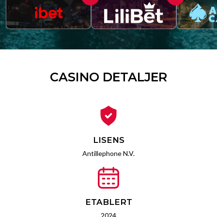
CASINO DETALJER
LISENS
Antillephone N.V.
ETABLERT
2024