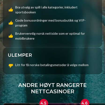
Bra utvalg av spill i alle kategorier, inkludert
sportsbooken
Gode bonusordninger med bonusbutikk og VIP-
program
Brukervennlig norsk nettside som er optimal for
mobilbrukere
ULEMPER
Litt for få norske betalingsmetoder å velge mellom
ANDRE HØYT RANGERTE
NETTCASINOER
4.5
4.6