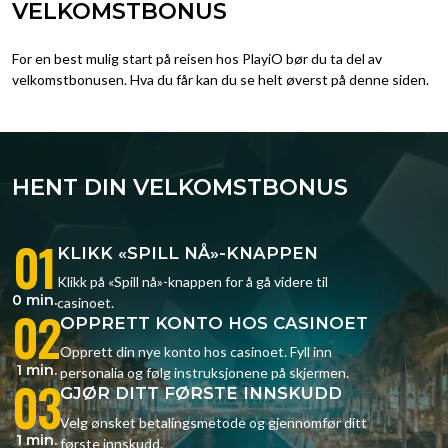
VELKOMSTBONUS
For en best mulig start på reisen hos PlayiO bør du ta del av
velkomstbonusen. Hva du får kan du se helt øverst på denne siden.
HENT DIN VELKOMSTBONUS
01
KLIKK «SPILL NÅ»-KNAPPEN
Klikk på «Spill nå»-knappen for å gå videre til
0 min.
casinoet.
02
OPPRETT KONTO HOS CASINOET
Opprett din nye konto hos casinoet. Fyll inn
1 min.
personalia og følg instruksjonene på skjermen.
03
GJØR DITT FØRSTE INNSKUDD
Velg ønsket betalingsmetode og gjennomfør ditt
1 min.
første innskudd.