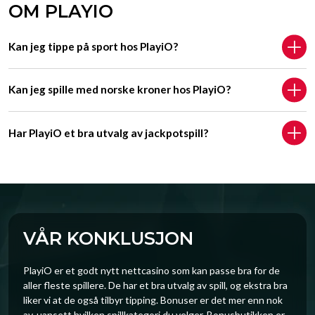
OM PLAYIO
Kan jeg tippe på sport hos PlayiO?
Kan jeg spille med norske kroner hos PlayiO?
Har PlayiO et bra utvalg av jackpotspill?
VÅR KONKLUSJON
PlayiO er et godt nytt nettcasino som kan passe bra for de
aller fleste spillere. De har et bra utvalg av spill, og ekstra bra
liker vi at de også tilbyr tipping. Bonuser er det mer enn nok
av, uansett hvilken spillkategori du velger. Bonusbutikken er