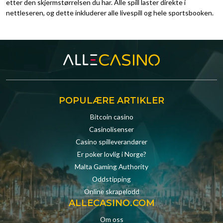
etter den skjermstørrelsen du har. Alle spill laster direkte i
nettleseren, og dette inkluderer alle livespill og hele sportsbooken.
POPULÆRE ARTIKLER
Bitcoin casino
Casinolisenser
Casino spilleverandører
Er poker lovlig i Norge?
Malta Gaming Authority
Oddstipping
Online skrapelodd
ALLECASINO.COM
Om oss