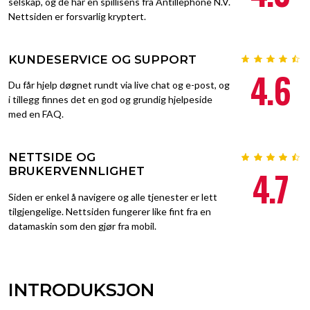
selskap, og de har en spillisens fra Antillephone N.V.
Nettsiden er forsvarlig kryptert.
KUNDESERVICE OG SUPPORT
4.6
Du får hjelp døgnet rundt via live chat og e-post, og
i tillegg finnes det en god og grundig hjelpeside
med en FAQ.
NETTSIDE OG
4.7
BRUKERVENNLIGHET
Siden er enkel å navigere og alle tjenester er lett
tilgjengelige. Nettsiden fungerer like fint fra en
datamaskin som den gjør fra mobil.
INTRODUKSJON