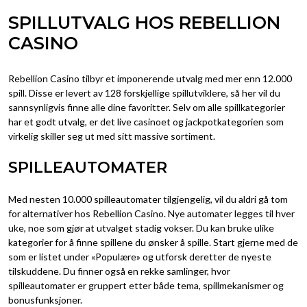
SPILLUTVALG HOS REBELLION
CASINO
Rebellion Casino tilbyr et imponerende utvalg med mer enn 12.000
spill. Disse er levert av 128 forskjellige spillutviklere, så her vil du
sannsynligvis finne alle dine favoritter. Selv om alle spillkategorier
har et godt utvalg, er det live casinoet og jackpotkategorien som
virkelig skiller seg ut med sitt massive sortiment.
SPILLEAUTOMATER
Med nesten 10.000 spilleautomater tilgjengelig, vil du aldri gå tom
for alternativer hos Rebellion Casino. Nye automater legges til hver
uke, noe som gjør at utvalget stadig vokser. Du kan bruke ulike
kategorier for å finne spillene du ønsker å spille. Start gjerne med de
som er listet under «Populære» og utforsk deretter de nyeste
tilskuddene. Du finner også en rekke samlinger, hvor
spilleautomater er gruppert etter både tema, spillmekanismer og
bonusfunksjoner.