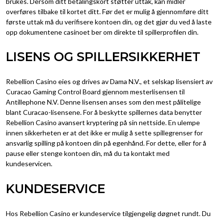
brukes. Dersom ditt betalingskort støtter uttak, kan midler
overføres tilbake til kortet ditt. Før det er mulig å gjennomføre ditt
første uttak må du verifisere kontoen din, og det gjør du ved å laste
opp dokumentene casinoet ber om direkte til spillerprofilen din.
LISENS OG SPILLERSIKKERHET
Rebellion Casino eies og drives av Dama N.V., et selskap lisensiert av
Curacao Gaming Control Board gjennom mesterlisensen til
Antillephone N.V. Denne lisensen anses som den mest pålitelige
blant Curacao-lisensene. For å beskytte spillernes data benytter
Rebellion Casino avansert kryptering på sin nettside. En ulempe
innen sikkerheten er at det ikke er mulig å sette spillegrenser for
ansvarlig spilling på kontoen din på egenhånd. For dette, eller for å
pause eller stenge kontoen din, må du ta kontakt med
kundeservicen.
KUNDESERVICE
Hos Rebellion Casino er kundeservice tilgjengelig døgnet rundt. Du