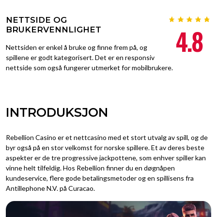
NETTSIDE OG
4.8
BRUKERVENNLIGHET
Nettsiden er enkel å bruke og finne frem på, og
spillene er godt kategorisert. Det er en responsiv
nettside som også fungerer utmerket for mobilbrukere.
INTRODUKSJON
Rebellion Casino er et nettcasino med et stort utvalg av spill, og de
byr også på en stor velkomst for norske spillere. Et av deres beste
aspekter er de tre progressive jackpottene, som enhver spiller kan
vinne helt tilfeldig. Hos Rebellion finner du en døgnåpen
kundeservice, flere gode betalingsmetoder og en spillisens fra
Antillephone N.V. på Curacao.