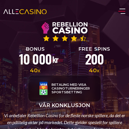
bonus
free spins
10 000
200
kr
40x
40x
BETALING MED VISA
CASINOTURNERINGER
SPORTSBETTING
VÅR KONKLUSJON
Vi anbefaler Rebellion Casino for de fleste norske spillere, da det er
en pålitelig aktør på markedet. Dette gjelder spesielt for spillere