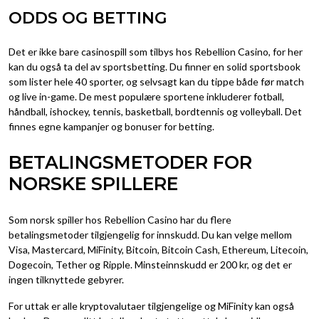
ODDS OG BETTING
Det er ikke bare casinospill som tilbys hos Rebellion Casino, for her
kan du også ta del av sportsbetting. Du finner en solid sportsbook
som lister hele 40 sporter, og selvsagt kan du tippe både før match
og live in-game. De mest populære sportene inkluderer fotball,
håndball, ishockey, tennis, basketball, bordtennis og volleyball. Det
finnes egne kampanjer og bonuser for betting.
BETALINGSMETODER FOR
NORSKE SPILLERE
Som norsk spiller hos Rebellion Casino har du flere
betalingsmetoder tilgjengelig for innskudd. Du kan velge mellom
Visa, Mastercard, MiFinity, Bitcoin, Bitcoin Cash, Ethereum, Litecoin,
Dogecoin, Tether og Ripple. Minsteinnskudd er 200 kr, og det er
ingen tilknyttede gebyrer.
For uttak er alle kryptovalutaer tilgjengelige og MiFinity kan også