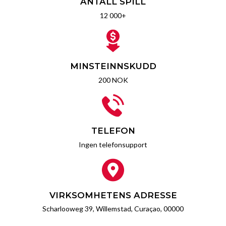
ANTALL SPILL
12 000+
MINSTEINNSKUDD
200 NOK
TELEFON
Ingen telefonsupport
VIRKSOMHETENS ADRESSE
Scharlooweg 39,
Willemstad,
Curaçao,
00000