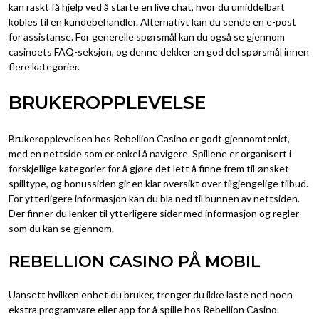
kan raskt få hjelp ved å starte en live chat, hvor du umiddelbart
kobles til en kundebehandler. Alternativt kan du sende en e-post
for assistanse. For generelle spørsmål kan du også se gjennom
casinoets FAQ-seksjon, og denne dekker en god del spørsmål innen
flere kategorier.
BRUKEROPPLEVELSE
Brukeropplevelsen hos Rebellion Casino er godt gjennomtenkt,
med en nettside som er enkel å navigere. Spillene er organisert i
forskjellige kategorier for å gjøre det lett å finne frem til ønsket
spilltype, og bonussiden gir en klar oversikt over tilgjengelige tilbud.
For ytterligere informasjon kan du bla ned til bunnen av nettsiden.
Der finner du lenker til ytterligere sider med informasjon og regler
som du kan se gjennom.
REBELLION CASINO PÅ MOBIL
Uansett hvilken enhet du bruker, trenger du ikke laste ned noen
ekstra programvare eller app for å spille hos Rebellion Casino.