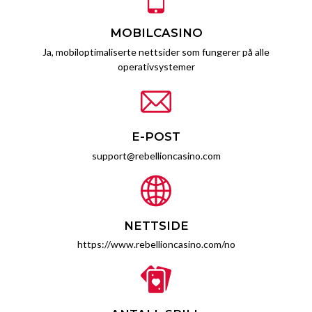
MOBILCASINO
Ja, mobiloptimaliserte nettsider som fungerer på alle
operativsystemer
E-POST
support@rebellioncasino.com
NETTSIDE
https://www.rebellioncasino.com/no