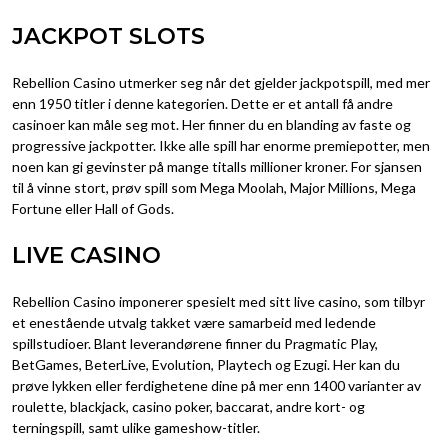
JACKPOT SLOTS
Rebellion Casino utmerker seg når det gjelder jackpotspill, med mer
enn 1950 titler i denne kategorien. Dette er et antall få andre
casinoer kan måle seg mot. Her finner du en blanding av faste og
progressive jackpotter. Ikke alle spill har enorme premiepotter, men
noen kan gi gevinster på mange titalls millioner kroner. For sjansen
til å vinne stort, prøv spill som Mega Moolah, Major Millions, Mega
Fortune eller Hall of Gods.
LIVE CASINO
Rebellion Casino imponerer spesielt med sitt live casino, som tilbyr
et enestående utvalg takket være samarbeid med ledende
spillstudioer. Blant leverandørene finner du Pragmatic Play,
BetGames, BeterLive, Evolution, Playtech og Ezugi. Her kan du
prøve lykken eller ferdighetene dine på mer enn 1400 varianter av
roulette, blackjack, casino poker, baccarat, andre kort- og
terningspill, samt ulike gameshow-titler.