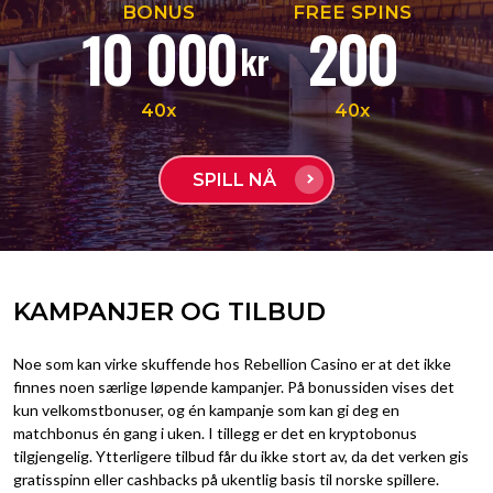
BONUS
FREE SPINS
10 000
200
kr
40x
40x
SPILL NÅ
KAMPANJER OG TILBUD
Noe som kan virke skuffende hos Rebellion Casino er at det ikke
finnes noen særlige løpende kampanjer. På bonussiden vises det
kun velkomstbonuser, og én kampanje som kan gi deg en
matchbonus én gang i uken. I tillegg er det en kryptobonus
tilgjengelig. Ytterligere tilbud får du ikke stort av, da det verken gis
gratisspinn eller cashbacks på ukentlig basis til norske spillere.