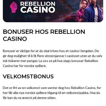
BONUSER HOS REBELLION
CASINO
Bonuser er viktige for at du skal trives hos et casino i lengden. De
gir deg mulighet til å få flere vinnersjanser i casinoet uten at du selv
må risikerer mer penger. La oss se på hva slags bonuser Rebellion
Casino har for norske spillere.
VELKOMSTBONUS
Det er litt av en velkomst som venter deg hos Rebellion Casino, for
her får alle nye norske spillere tilgang til en velkomstpakke. Hva du
får kan du se øverst på denne siden.