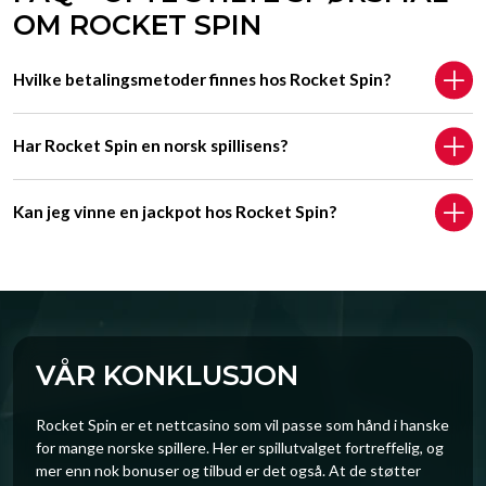
OM ROCKET SPIN
Hvilke betalingsmetoder finnes hos Rocket Spin?
Har Rocket Spin en norsk spillisens?
Kan jeg vinne en jackpot hos Rocket Spin?
VÅR KONKLUSJON
Rocket Spin er et nettcasino som vil passe som hånd i hanske
for mange norske spillere. Her er spillutvalget fortreffelig, og
mer enn nok bonuser og tilbud er det også. At de støtter