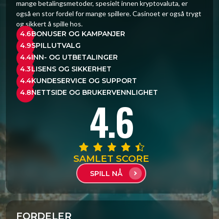
mange betalingsmetoder, spesielt innen kryptovaluta, er
også en stor fordel for mange spillere. Casinoet er også trygt
og sikkert å spille hos.
4.6
BONUSER OG KAMPANJER
4.9
SPILLUTVALG
4.4
INN- OG UTBETALINGER
4.3
LISENS OG SIKKERHET
4.4
KUNDESERVICE OG SUPPORT
4.8
NETTSIDE OG BRUKERVENNLIGHET
4.6
SAMLET SCORE
SPILL NÅ
FORDELER