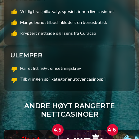
Veldig bra spillutvalg, spesielt innen live casinoet
Mange bonustilbud inkludert en bonusbutikk
Kryptert nettside og lisens fra Curacao
ULEMPER
Har et litt høyt omsetningskrav
Tilbyr ingen spillkategorier utover casinospill
ANDRE HØYT RANGERTE
NETTCASINOER
4.5
4.6