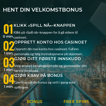
HENT DIN VELKOMSTBONUS
01
KLIKK «SPILL NÅ»-KNAPPEN
Klikk på «Spill nå»-knappen for å gå videre til
0 min.
casinoet.
02
OPPRETT KONTO HOS CASINOET
Opprett din nye konto hos casinoet. Fyll inn
1 min.
personalia og følg instruksjonene på skjermen.
03
GJØR DITT FØRSTE INNSKUDD
Velg ønsket betalingsmetode og gjennomfør ditt
1 min.
første innskudd.
04
GJØR KRAV PÅ BONUS
Gjør krav på din bonus og sett i gang med
1 min.
spillingen.
BONUS
FREE SPINS