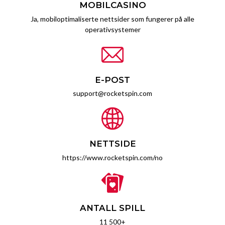
MOBILCASINO
Ja, mobiloptimaliserte nettsider som fungerer på alle
operativsystemer
E-POST
support@rocketspin.com
NETTSIDE
https://www.rocketspin.com/no
ANTALL SPILL
11 500+