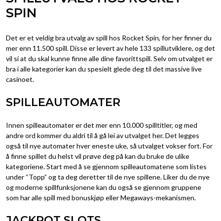
SPIN
Det er et veldig bra utvalg av spill hos Rocket Spin, for her finner du
mer enn 11.500 spill. Disse er levert av hele 133 spillutviklere, og det
vil si at du skal kunne finne alle dine favorittspill. Selv om utvalget er
bra i alle kategorier kan du spesielt glede deg til det massive live
casinoet.
SPILLEAUTOMATER
Innen spilleautomater er det mer enn 10.000 spilltitler, og med
andre ord kommer du aldri til å gå lei av utvalget her. Det legges
også til nye automater hver eneste uke, så utvalget vokser fort. For
å finne spillet du helst vil prøve deg på kan du bruke de ulike
kategoriene. Start med å se gjennom spilleautomatene som listes
under “Topp” og ta deg deretter til de nye spillene. Liker du de nye
og moderne spillfunksjonene kan du også se gjennom gruppene
som har alle spill med bonuskjøp eller Megaways-mekanismen.
JACKPOT SLOTS