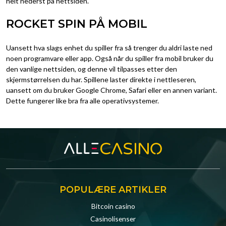
helt nederst på nettsiden.
ROCKET SPIN PÅ MOBIL
Uansett hva slags enhet du spiller fra så trenger du aldri laste ned
noen programvare eller app. Også når du spiller fra mobil bruker du
den vanlige nettsiden, og denne vil tilpasses etter den
skjermstørrelsen du har. Spillene laster direkte i nettleseren,
uansett om du bruker Google Chrome, Safari eller en annen variant.
Dette fungerer like bra fra alle operativsystemer.
POPULÆRE ARTIKLER
Bitcoin casino
Casinolisenser