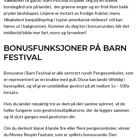
Vælkømen te gards! Barn Festival utspiller seg på en idyllisk
bondegård ute på landet, der grønne enger og en frisk liten bekk
pryder landskapet. Linjene er inntatt av frodige frukter, mens
tilbakelent banjoklimpring i typisk amerikansk midwest-stil kan
høres ut i bakgrunnen. Kommer du deg inn i bonusrunden, blir det
imidlertid både mer fart, moro og fyrverkeri!
BONUSFUNKSJONER PÅ BARN
FESTIVAL
Bonusene i Barn Festival er alle sentrert rundt Pengesymbolet, som
er representert av en krukke med gull. Disse kan lande tilfeldig i
basespillet, og vil gi en umiddelbar gevinst på alt mellom 1x – 500x
innsats.
Hvis du lander nøyaktig tre av dem på det samme spinnet, vil de
heller fungerer som gevinstmultiplikatorer, der de legges sammen
og til slutt ganges med gevinsten din.
Om du derimot klarer å lande fire eller flere pengesymboler, vinner
du Money Respin Feature, som er spillets bonusrunde. Den