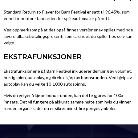
Standard Return to Player for Barn Festival er satt til 96.45%, som
er helt innenfor standarden for spilleautomater på nett.
Vær oppmerksom på at det også finnes versjoner av spillet med noe
lavere tilbakebetalingsprosent, som casinoet du spiller hos selv kan
velge.
EKSTRAFUNKSJONER
Ekstrafunksjonene på Barn Festival inkluderer demping av volumet,
hurtigspinn, autoplay, og direkte kjøp av bonusrunden. Ved hjelp av
autoplay kan du velge 10-1000 autospinns.
Hvis du velger å kjøpe bonusrunden, kan dette gjøres for 100x
innsats. Det vil fungere på akkurat samme måte som hvis du vinner
runden organisk, der du er sikret minst fire pengesymboler.