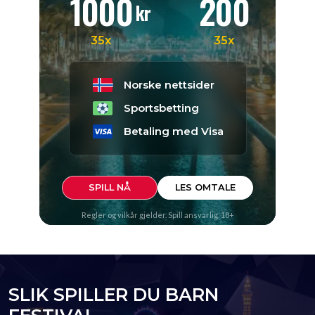
1000
200
kr
35x
35x
Norske nettsider
Sportsbetting
Betaling med Visa
SPILL NÅ
LES OMTALE
Regler og vilkår gjelder. Spill ansvarlig. 18+
SLIK SPILLER DU BARN