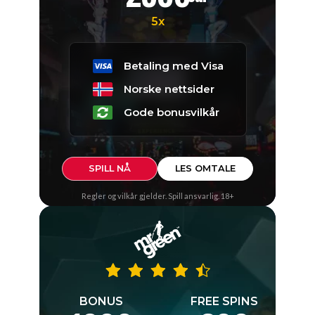
5x
Betaling med Visa
Norske nettsider
Gode bonusvilkår
SPILL NÅ
LES OMTALE
Regler og vilkår gjelder. Spill ansvarlig. 18+
BONUS
FREE SPINS