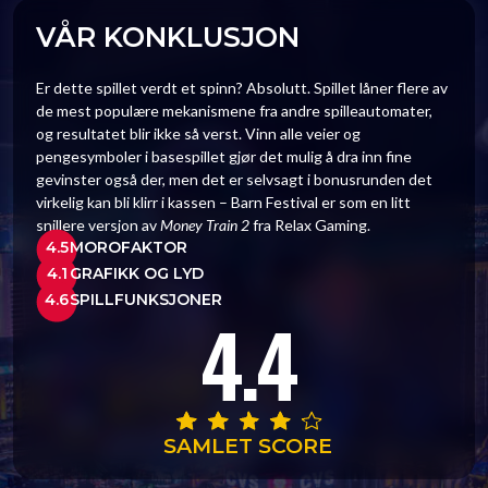
VÅR KONKLUSJON
Er dette spillet verdt et spinn? Absolutt. Spillet låner flere av
de mest populære mekanismene fra andre spilleautomater,
og resultatet blir ikke så verst. Vinn alle veier og
pengesymboler i basespillet gjør det mulig å dra inn fine
gevinster også der, men det er selvsagt i bonusrunden det
virkelig kan bli klirr i kassen – Barn Festival er som en litt
snillere versjon av
Money Train 2
fra Relax Gaming.
4.5
MOROFAKTOR
4.1
GRAFIKK OG LYD
4.6
SPILLFUNKSJONER
4.4
SAMLET SCORE