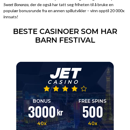
Sweet Bonanza
, der de også har tatt seg friheten til å bruke en
populær bonusrunde fra en annen spillutvikler – vinn opptil 20 000x
innsats!
BESTE CASINOER SOM HAR
BARN FESTIVAL
BONUS
FREE SPINS
3000
500
kr
40x
40x