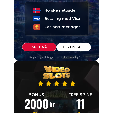
Norske nettsider
Betaling med Visa
Casinoturneringer
SPILL NÅ
LES OMTALE
Regler og vilkår gjelder. Spill ansvarlig. 18+
BONUS
FREE SPINS
2000
11
kr