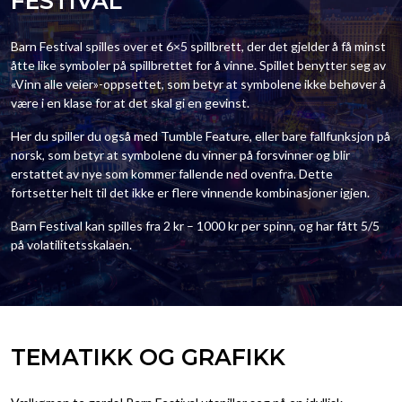
FESTIVAL
Barn Festival spilles over et 6×5 spillbrett, der det gjelder å få minst
åtte like symboler på spillbrettet for å vinne. Spillet benytter seg av
«Vinn alle veier»-oppsettet, som betyr at symbolene ikke behøver å
være i en klase for at det skal gi en gevinst.
Her du spiller du også med Tumble Feature, eller bare fallfunksjon på
norsk, som betyr at symbolene du vinner på forsvinner og blir
erstattet av nye som kommer fallende ned ovenfra. Dette
fortsetter helt til det ikke er flere vinnende kombinasjoner igjen.
Barn Festival kan spilles fra 2 kr – 1000 kr per spinn, og har fått 5/5
på volatilitetsskalaen.
TEMATIKK OG GRAFIKK