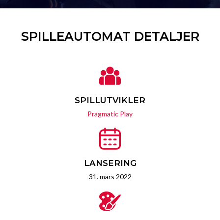
SPILLEAUTOMAT DETALJER
SPILLUTVIKLER
Pragmatic Play
LANSERING
31. mars 2022