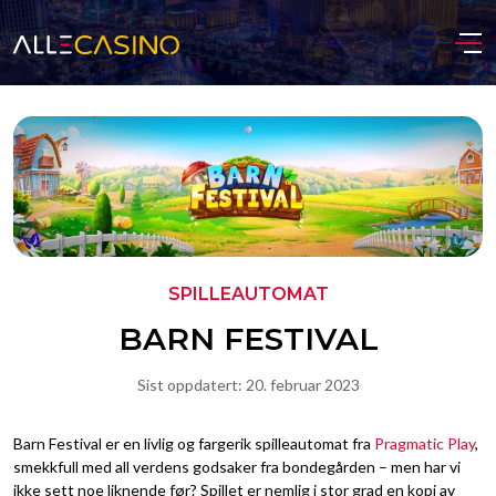
SPILLEAUTOMAT
BARN FESTIVAL
Sist oppdatert:
20. februar 2023
Barn Festival er en livlig og fargerik spilleautomat fra
Pragmatic Play
,
smekkfull med all verdens godsaker fra bondegården – men har vi
ikke sett noe liknende før? Spillet er nemlig i stor grad en kopi av