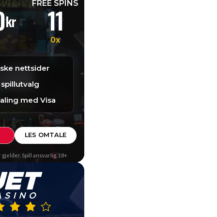
FREE SPINS
0
11
kr
0x
ske nettsider
 spillutvalg
aling med Visa
LES OMTALE
 gjelder. Spill ansvarlig. 18+