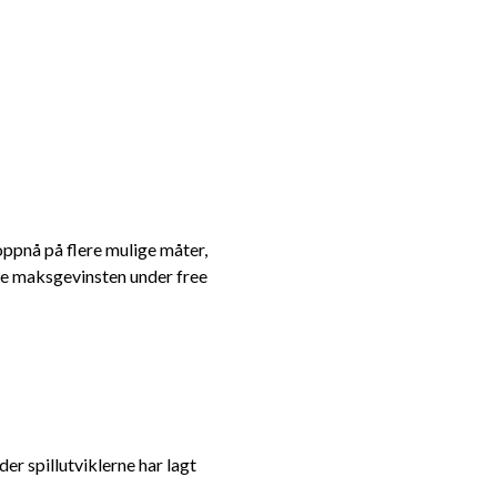
oppnå på flere mulige måter,
nne maksgevinsten under free
der spillutviklerne har lagt