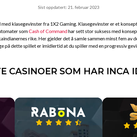
Sist oppdatert:
21. februar 2023
pill med klasegevinster fra 1X2 Gaming. Klasegevinster er et konse
 automater som
Cash of Command
har sett stor suksess med konsept
inkaindianernes rike. Her gjelder det å samle sammen minst fem av 
ige på dette spillet er imidlertid at du spiller med en progressiv gev
E CASINOER SOM HAR INCA 