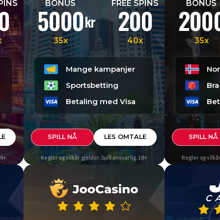
PINS
BONUS
FREE SPINS
BONUS
0
5000
200
200
kr
x
35x
40x
35x
Mange kampanjer
Nor
Sportsbetting
Bra
Betaling med Visa
Bet
LE
SPILL NÅ
LES OMTALE
SPILL NÅ
18+
Regler og vilkår gjelder. Spill ansvarlig. 18+
Regler og vilkår