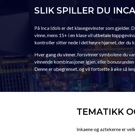
SLIK SPILLER DU INC
På Inca Idols er det klasegevinster som gjelder. D
vinne, mens 15+ i en klase vil utbetale toppgevins
kontroller sitter nede i det høyre hjørnet, der du k
Hver gang du vinner, forsvinner symbolene du vant p
vinnende kombinasjoner igjen, eller bonusrunden t
Denne er ubegrenset, og vil fortsette å øke så len
TEMATIKK O
Inkaene og aztekerne er velkj