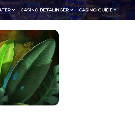
ATER
CASINO BETALINGER
CASINO GUIDE