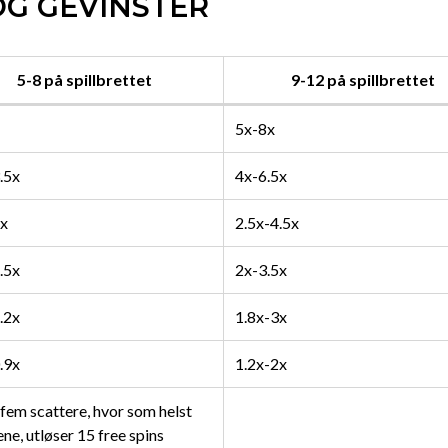
G GEVINSTER
5-8 på spillbrettet
9-12 på spillbrettet
5x-8x
.5x
4x-6.5x
2x
2.5x-4.5x
.5x
2x-3.5x
.2x
1.8x-3x
.9x
1.2x-2x
fem scattere, hvor som helst
jene, utløser 15 free spins