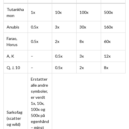
Tutankha
1x
10x
100x
500x
mon
Anubis
0.5x
3x
30x
160x
Farao,
0.5x
2x
8x
60x
Horus
A, K
–
0.5x
3x
12x
Q, J, 10
–
0.5x
2x
8x
Erstatter
alle andre
symboler,
er verdt
1x, 10x,
100x og
Sarkofag
500x på
(scatter
egenhånd
og wild)
– minst