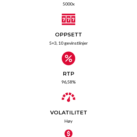
5000x
OPPSETT
5×3, 10 gevinstlinjer
RTP
96,58%
VOLATILITET
Høy