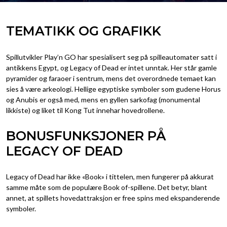
TEMATIKK OG GRAFIKK
Spillutvikler Play’n GO har spesialisert seg på spilleautomater satt i
antikkens Egypt, og Legacy of Dead er intet unntak. Her står gamle
pyramider og faraoer i sentrum, mens det overordnede temaet kan
sies å være arkeologi. Hellige egyptiske symboler som gudene Horus
og Anubis er også med, mens en gyllen sarkofag (monumental
likkiste) og liket til Kong Tut innehar hovedrollene.
BONUSFUNKSJONER PÅ
LEGACY OF DEAD
Legacy of Dead har ikke «Book» i tittelen, men fungerer på akkurat
samme måte som de populære Book of-spillene. Det betyr, blant
annet, at spillets hovedattraksjon er free spins med ekspanderende
symboler.