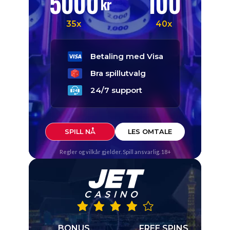
5000
100
kr
35x
40x
Betaling med Visa
Bra spillutvalg
24/7 support
SPILL NÅ
LES OMTALE
Regler og vilkår gjelder. Spill ansvarlig. 18+
BONUS
FREE SPINS