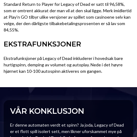
Standard Return to Player for Legacy of Dead er satt til 96,58%,
som er omtrent akkurat der man vil at den skal ligge. Merk imidlertid
at Play’n GO tilbyr ulike versjoner av spillet som casinoene selv kan
velge, der den dårligste tilbakebetalingsprosenten er så lav som
84,55%.
EKSTRAFUNKSJONER
Ekstrafunksjoner på Legacy of Dead inkluderer i hovedsak bare
hurtigspinn, demping av volumet og autoplay. Nede i det høyre
hjørnet kan 10-100 autospinn aktiveres om gangen.
VÅR KONKLUSJON
Er denne automaten verdt et spinn? Ja joda, Legacy of Dead
er et flott spill isolert sett, men likner uforskammet mye på