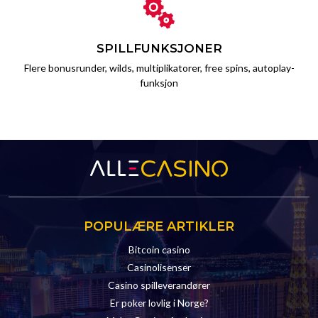
SPILLFUNKSJONER
Flere bonusrunder, wilds, multiplikatorer, free spins, autoplay-
funksjon
POPULÆRE ARTIKLER
Bitcoin casino
Casinolisenser
Casino spilleverandører
Er poker lovlig i Norge?