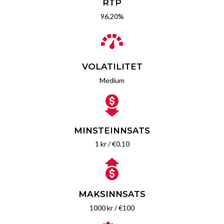
RTP
96,20%
VOLATILITET
Medium
MINSTEINNSATS
1 kr / €0.10
MAKSINNSATS
1000 kr / €100