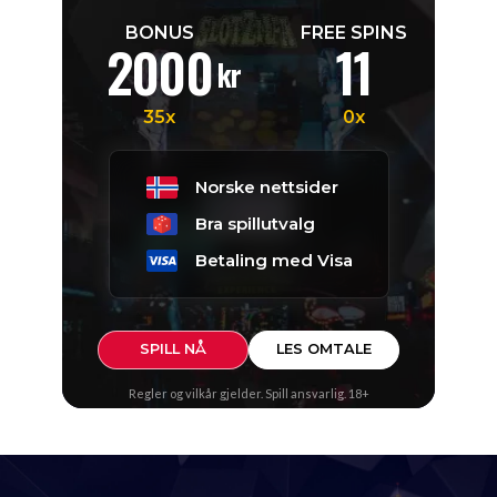
BONUS
FREE SPINS
2000
11
kr
35x
0x
Norske nettsider
Bra spillutvalg
Betaling med Visa
SPILL NÅ
LES OMTALE
Regler og vilkår gjelder. Spill ansvarlig. 18+