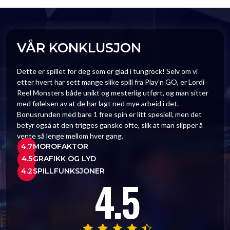
VÅR KONKLUSJON
Dette er spillet for deg som er glad i tungrock! Selv om vi
etter hvert har sett mange slike spill fra Play’n GO, er Lordi
Reel Monsters både unikt og mesterlig utført, og man sitter
med følelsen av at de har lagt ned mye arbeid i det.
Bonusrunden med bare 1 free spin er litt spesiell, men det
betyr også at den trigges ganske ofte, slik at man slipper å
vente så lenge mellom hver gang.
4.7
MOROFAKTOR
4.5
GRAFIKK OG LYD
4.2
SPILLFUNKSJONER
4.5