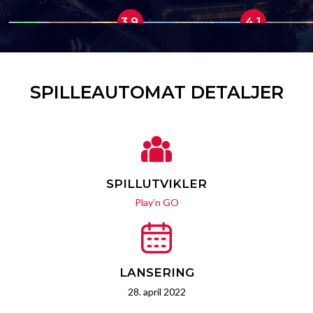
3.9
4.1
SPILLEAUTOMAT DETALJER
SPILLUTVIKLER
Play’n GO
LANSERING
28. april 2022