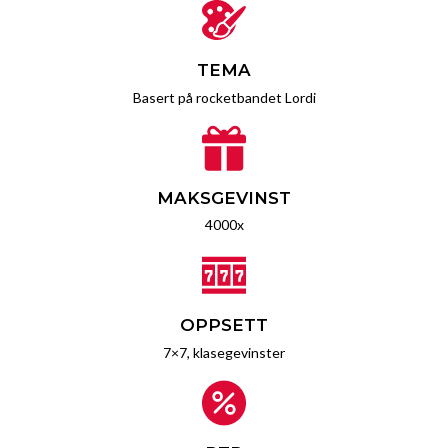
TEMA
Basert på rocketbandet Lordi
MAKSGEVINST
4000x
OPPSETT
7×7, klasegevinster