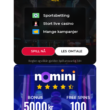
Sportsbetting
Stort live casino
Mange kampanjer
SPILL NÅ
LES OMTALE
Regler og vilkår gjelder. Spill ansvarlig. 18+
BONUS
FREE SPINS
5000
100
kr