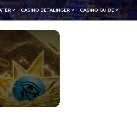
ATER
CASINO BETALINGER
CASINO GUIDE