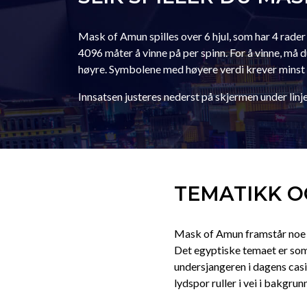
Mask of Amun spilles over 6 hjul, som har 4 rader i
4096 måter å vinne på per spinn. For å vinne, må d
høyre. Symbolene med høyere verdi krever minst t
Innsatsen justeres nederst på skjermen under linje
TEMATIKK O
Mask of Amun framstår noe u
Det egyptiske temaet er som 
undersjangeren i dagens casin
lydspor ruller i vei i bakgru