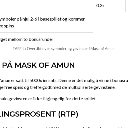
0.3x
symboler på hjul 2-6 i basespillet og kommer
ee spins
alget mellom to bonusrunder
TABELL: Oversikt over symboler og gevinster i Mask of Amun.
 PÅ MASK OF AMUN
n er satt til 5000x innsats. Denne er det mulig å vinne i bonusru
gge free spins og treffe godt med de multipliserte gevinstene.
aksgevinsten er ikke tilgjengelig for dette spillet.
INGSPROSENT (RTP)