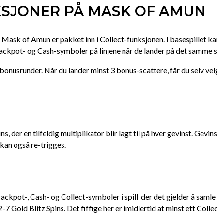
SJONER PÅ MASK OF AMUN
 Mask of Amun er pakket inn i Collect-funksjonen. I basespillet k
 Jackpot- og Cash-symboler på linjene når de lander på det samme s
bonusrunder. Når du lander minst 3 bonus-scattere, får du selv velg
ns, der en tilfeldig multiplikator blir lagt til på hver gevinst. Gev
 kan også re-trigges.
ackpot-, Cash- og Collect-symboler i spill, der det gjelder å samle
 2-7 Gold Blitz Spins. Det fiffige her er imidlertid at minst ett Col