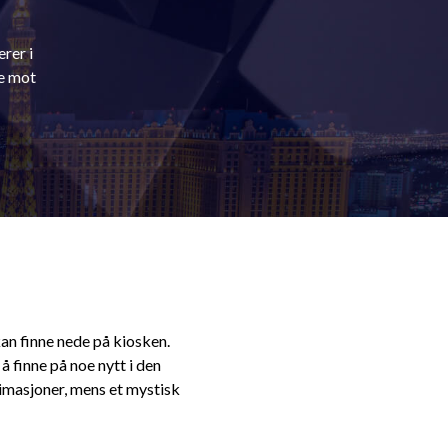
erer i
re mot
an finne nede på kiosken.
 finne på noe nytt i den
animasjoner, mens et mystisk