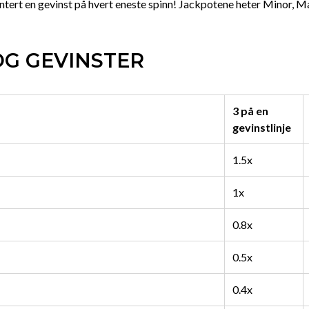
arantert en gevinst på hvert eneste spinn! Jackpotene heter Minor, 
G GEVINSTER
3 på en
gevinstlinje
1.5x
1x
0.8x
0.5x
0.4x