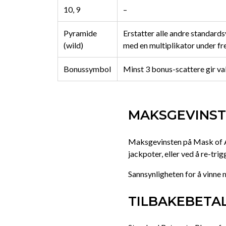
10, 9
–
Pyramide
Erstatter alle andre standard
(wild)
med en multiplikator under fr
Bonussymbol
Minst 3 bonus-scattere gir v
MAKSGEVINST
Maksgevinsten på Mask of Amu
jackpoter, eller ved å re-tri
Sannsynligheten for å vinne m
TILBAKEBETAL