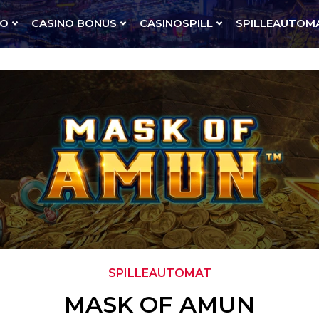
NO
CASINO BONUS
CASINOSPILL
SPILLEAUTOM
SPILLEAUTOMAT
MASK OF AMUN