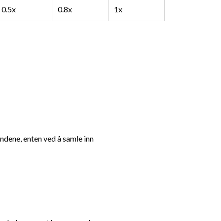
0.5x
0.8x
1x
ndene, enten ved å samle inn