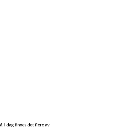
. I dag finnes det flere av