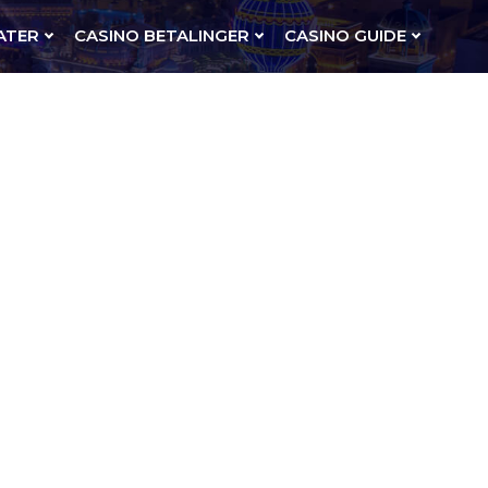
ATER
CASINO BETALINGER
CASINO GUIDE