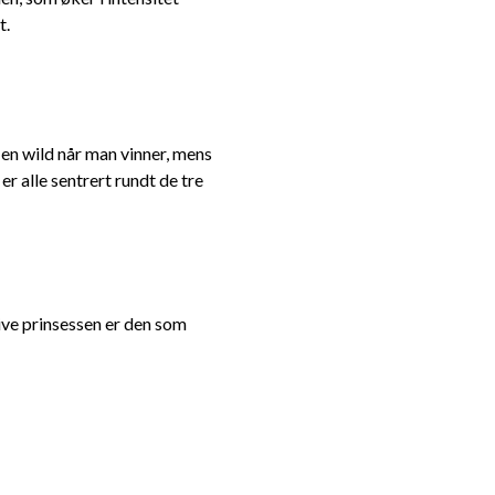
t.
 en wild når man vinner, mens
er alle sentrert rundt de tre
tive prinsessen er den som