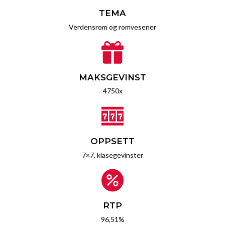
TEMA
Verdensrom og romvesener
MAKSGEVINST
4750x
OPPSETT
7×7, klasegevinster
RTP
96,51%