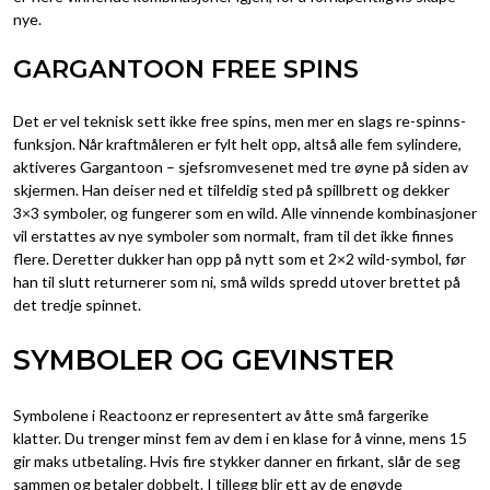
nye.
GARGANTOON FREE SPINS
Det er vel teknisk sett ikke free spins, men mer en slags re-spinns-
funksjon. Når kraftmåleren er fylt helt opp, altså alle fem sylindere,
aktiveres Gargantoon – sjefsromvesenet med tre øyne på siden av
skjermen. Han deiser ned et tilfeldig sted på spillbrett og dekker
3×3 symboler, og fungerer som en wild. Alle vinnende kombinasjoner
vil erstattes av nye symboler som normalt, fram til det ikke finnes
flere. Deretter dukker han opp på nytt som et 2×2 wild-symbol, før
han til slutt returnerer som ni, små wilds spredd utover brettet på
det tredje spinnet.
SYMBOLER OG GEVINSTER
Symbolene i Reactoonz er representert av åtte små fargerike
klatter. Du trenger minst fem av dem i en klase for å vinne, mens 15
gir maks utbetaling. Hvis fire stykker danner en firkant, slår de seg
sammen og betaler dobbelt. I tillegg blir ett av de enøyde