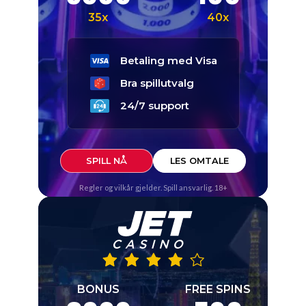
35x
40x
Betaling med Visa
Bra spillutvalg
24/7 support
SPILL NÅ
LES OMTALE
Regler og vilkår gjelder. Spill ansvarlig. 18+
BONUS
FREE SPINS