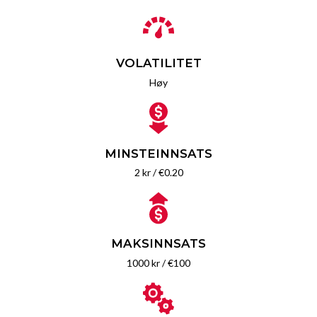
VOLATILITET
Høy
MINSTEINNSATS
2 kr / €0.20
MAKSINNSATS
1000 kr / €100