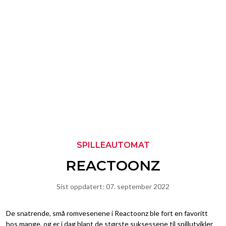
SPILLEAUTOMAT
REACTOONZ
Sist oppdatert:
07. september 2022
De snatrende, små romvesenene i Reactoonz ble fort en favoritt
hos mange, og er i dag blant de største suksessene til spillutvikler