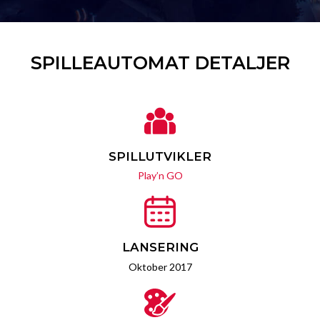
SPILLEAUTOMAT DETALJER
SPILLUTVIKLER
Play’n GO
LANSERING
Oktober 2017