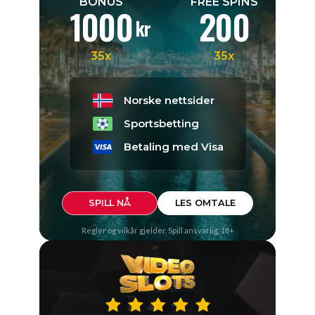
BONUS
FREE SPINS
1000
200
kr
35x
35x
Norske nettsider
Sportsbetting
Betaling med Visa
SPILL NÅ
LES OMTALE
Regler og vilkår gjelder. Spill ansvarlig. 18+