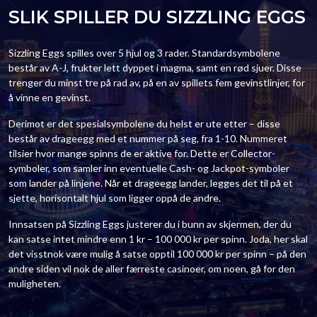
SLIK SPILLER DU SIZZLING EGGS
Sizzling Eggs spilles over 5 hjul og 3 rader. Standardsymbolene
består av A-J, frukter lett dyppet i magma, samt en rød sjuer. Disse
trenger du minst tre på rad av, på en av spillets fem gevinstlinjer, for
å vinne en gevinst.
Derimot er det spesialsymbolene du helst er ute etter – disse
består av drageegg med et nummer på seg, fra 1-10. Nummeret
tilsier hvor mange spinns de er aktive for. Dette er Collector-
symboler, som samler inn eventuelle Cash- og Jackpot-symboler
som lander på linjene. Når et drageegg lander, legges det til på et
sjette, horisontalt hjul som ligger oppå de andre.
Innsatsen på Sizzling Eggs justerer du i bunn av skjermen, der du
kan satse intet mindre enn 1 kr – 100 000 kr per spinn. Joda, her skal
det visstnok være mulig å satse opptil 100 000 kr per spinn – på den
andre siden vil nok de aller færreste casinoer, om noen, gå for den
muligheten.