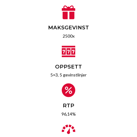
MAKSGEVINST
2500x
OPPSETT
5×3, 5 gevinstlinjer
RTP
96,14%