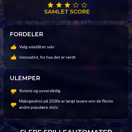
SAMLET SCORE
FORDELER
Velg volatilitet selv
Innovativt, for hva det er verdt
ULEMPER
Rotete og uoversiktlig
Maksgevinst på 2500x er langt lavere enn de fleste
andre populære slots