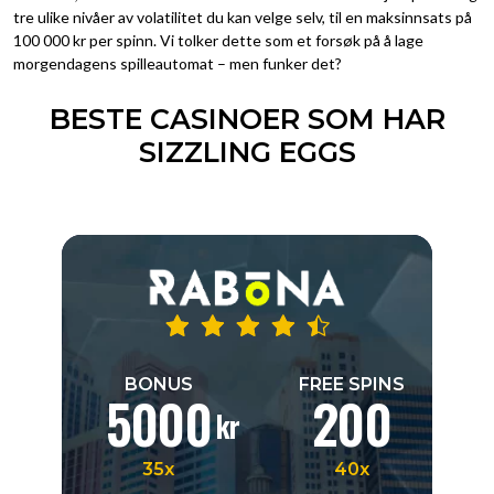
tre ulike nivåer av volatilitet du kan velge selv, til en maksinnsats på
100 000 kr per spinn. Vi tolker dette som et forsøk på å lage
morgendagens spilleautomat – men funker det?
BESTE CASINOER SOM HAR
SIZZLING EGGS
BONUS
FREE SPINS
5000
200
kr
35x
40x