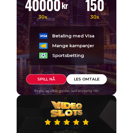
40000
150
kr
30x
30x
Betaling med Visa
Mange kampanjer
Sportsbetting
SPILL NÅ
LES OMTALE
Regler og vilkår gjelder. Spill ansvarlig. 18+