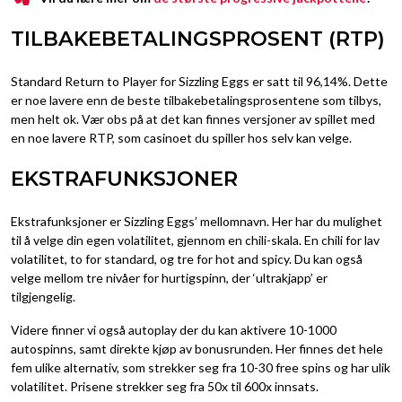
TILBAKEBETALINGSPROSENT (RTP)
Standard Return to Player for Sizzling Eggs er satt til 96,14%. Dette
er noe lavere enn de beste tilbakebetalingsprosentene som tilbys,
men helt ok. Vær obs på at det kan finnes versjoner av spillet med
en noe lavere RTP, som casinoet du spiller hos selv kan velge.
EKSTRAFUNKSJONER
Ekstrafunksjoner er Sizzling Eggs’ mellomnavn. Her har du mulighet
til å velge din egen volatilitet, gjennom en chili-skala. En chili for lav
volatilitet, to for standard, og tre for hot and spicy. Du kan også
velge mellom tre nivåer for hurtigspinn, der ‘ultrakjapp’ er
tilgjengelig.
Videre finner vi også autoplay der du kan aktivere 10-1000
autospinns, samt direkte kjøp av bonusrunden. Her finnes det hele
fem ulike alternativ, som strekker seg fra 10-30 free spins og har ulik
volatilitet. Prisene strekker seg fra 50x til 600x innsats.