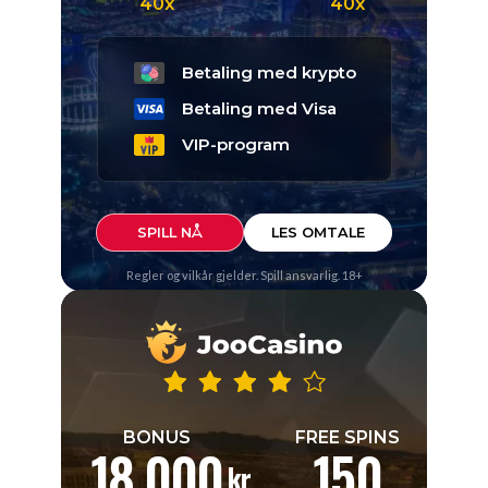
40x
40x
Betaling med krypto
Betaling med Visa
VIP-program
SPILL NÅ
LES OMTALE
Regler og vilkår gjelder. Spill ansvarlig. 18+
BONUS
FREE SPINS
18 000
150
kr