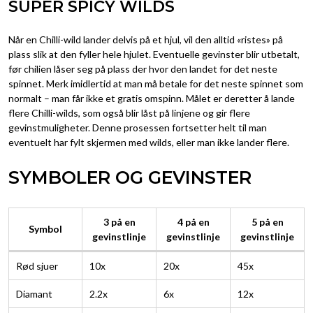
SUPER SPICY WILDS
Når en Chilli-wild lander delvis på et hjul, vil den alltid «ristes» på
plass slik at den fyller hele hjulet. Eventuelle gevinster blir utbetalt,
før chilien låser seg på plass der hvor den landet for det neste
spinnet. Merk imidlertid at man må betale for det neste spinnet som
normalt – man får ikke et gratis omspinn. Målet er deretter å lande
flere Chilli-wilds, som også blir låst på linjene og gir flere
gevinstmuligheter. Denne prosessen fortsetter helt til man
eventuelt har fylt skjermen med wilds, eller man ikke lander flere.
SYMBOLER OG GEVINSTER
3 på en
4 på en
5 på en
Symbol
gevinstlinje
gevinstlinje
gevinstlinje
Rød sjuer
10x
20x
45x
Diamant
2.2x
6x
12x