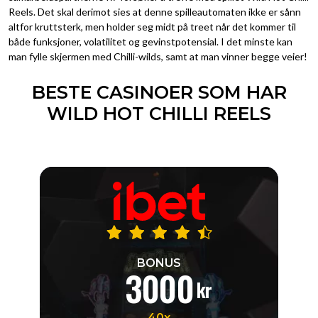
Reels. Det skal derimot sies at denne spilleautomaten ikke er sånn
altfor kruttsterk, men holder seg midt på treet når det kommer til
både funksjoner, volatilitet og gevinstpotensial. I det minste kan
man fylle skjermen med Chilli-wilds, samt at man vinner begge veier!
BESTE CASINOER SOM HAR
WILD HOT CHILLI REELS
BONUS
3000
kr
40x