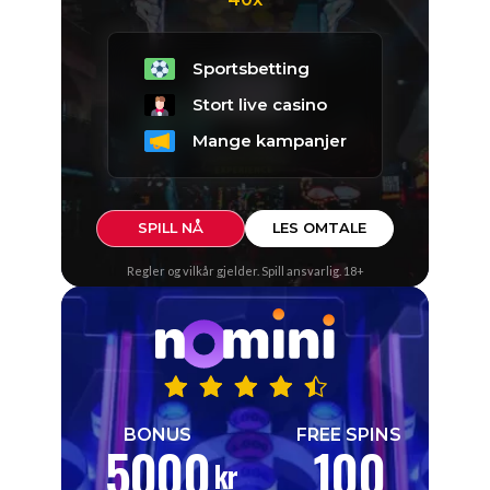
Sportsbetting
Stort live casino
Mange kampanjer
SPILL NÅ
LES OMTALE
Regler og vilkår gjelder. Spill ansvarlig. 18+
BONUS
FREE SPINS
5000
100
kr