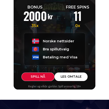
BONUS
FREE SPINS
2000
11
kr
35x
0x
Norske nettsider
Bra spillutvalg
Betaling med Visa
SPILL NÅ
LES OMTALE
Regler og vilkår gjelder. Spill ansvarlig. 18+