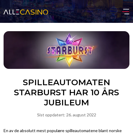
SPILLEAUTOMATEN
STARBURST HAR 10 ÅRS
JUBILEUM
Sist oppdatert:
26. august 2022
En av de absolutt mest populære spilleautomatene blant norske