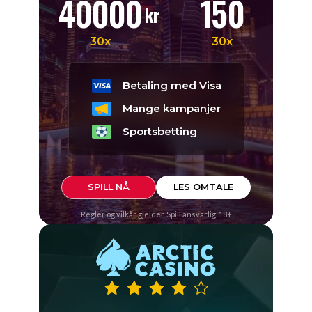
40000
150
kr
30x
30x
Betaling med Visa
Mange kampanjer
Sportsbetting
SPILL NÅ
LES OMTALE
Regler og vilkår gjelder. Spill ansvarlig. 18+