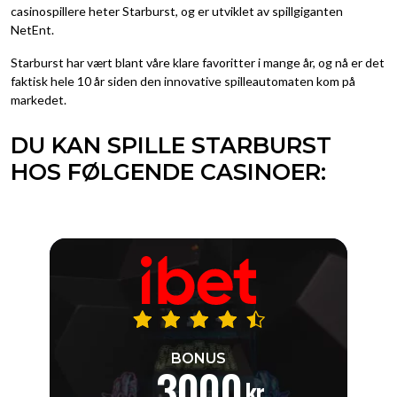
casinospillere heter Starburst, og er utviklet av spillgiganten
NetEnt.
Starburst har vært blant våre klare favoritter i mange år, og nå er det
faktisk hele 10 år siden den innovative spilleautomaten kom på
markedet.
DU KAN SPILLE STARBURST
HOS FØLGENDE CASINOER:
BONUS
3000
kr