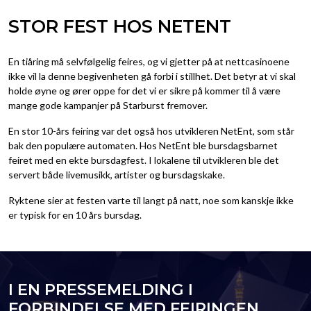
STOR FEST HOS NETENT
En tiåring må selvfølgelig feires, og vi gjetter på at nettcasinoene
ikke vil la denne begivenheten gå forbi i stillhet. Det betyr at vi skal
holde øyne og ører oppe for det vi er sikre på kommer til å være
mange gode kampanjer på Starburst fremover.
En stor 10-års feiring var det også hos utvikleren NetEnt, som står
bak den populære automaten. Hos NetEnt ble bursdagsbarnet
feiret med en ekte bursdagfest. I lokalene til utvikleren ble det
servert både livemusikk, artister og bursdagskake.
Ryktene sier at festen varte til langt på natt, noe som kanskje ikke
er typisk for en 10 års bursdag.
I EN PRESSEMELDING I
FORBINDELSE MED FEIRINGEN