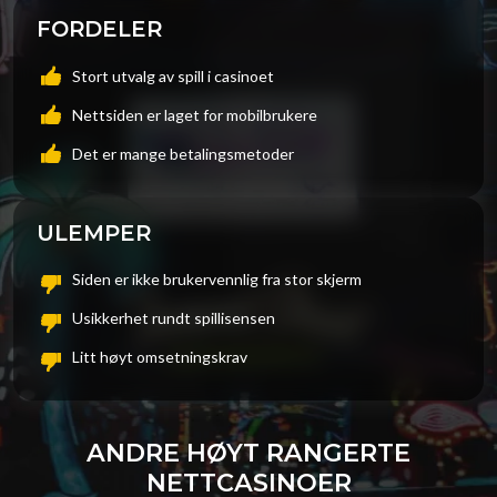
FORDELER
Stort utvalg av spill i casinoet
Nettsiden er laget for mobilbrukere
Det er mange betalingsmetoder
ULEMPER
Siden er ikke brukervennlig fra stor skjerm
Usikkerhet rundt spillisensen
Litt høyt omsetningskrav
ANDRE HØYT RANGERTE
NETTCASINOER