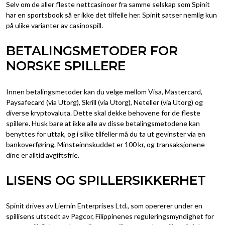
Selv om de aller fleste nettcasinoer fra samme selskap som Spinit
har en sportsbook så er ikke det tilfelle her. Spinit satser nemlig kun
på ulike varianter av casinospill.
BETALINGSMETODER FOR
NORSKE SPILLERE
Innen betalingsmetoder kan du velge mellom Visa, Mastercard,
Paysafecard (via Utorg), Skrill (via Utorg), Neteller (via Utorg) og
diverse kryptovaluta. Dette skal dekke behovene for de fleste
spillere. Husk bare at ikke alle av disse betalingsmetodene kan
benyttes for uttak, og i slike tilfeller må du ta ut gevinster via en
bankoverføring. Minsteinnskuddet er 100 kr, og transaksjonene
dine er alltid avgiftsfrie.
LISENS OG SPILLERSIKKERHET
Spinit drives av Liernin Enterprises Ltd., som opererer under en
spillisens utstedt av Pagcor, Filippinenes reguleringsmyndighet for