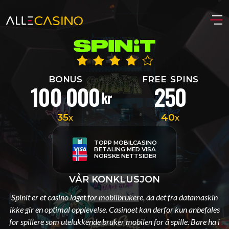
bonus
free spins
100 000
250
kr
35x
40x
TOPP MOBILCASINO
BETALING MED VISA
NORSKE NETTSIDER
VÅR KONKLUSJON
Spinit er et casino laget for mobilbrukere, da det fra datamaskin
ikke gir en optimal opplevelse. Casinoet kan derfor kun anbefales
for spillere som utelukkende bruker mobilen for å spille. Bare ha i