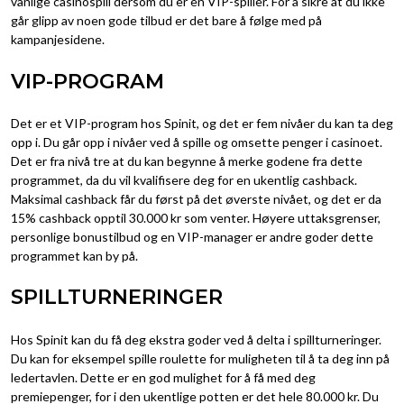
vanlige casinospill dersom du er en VIP-spiller. For å sikre at du ikke
går glipp av noen gode tilbud er det bare å følge med på
kampanjesidene.
VIP-PROGRAM
Det er et VIP-program hos Spinit, og det er fem nivåer du kan ta deg
opp i. Du går opp i nivåer ved å spille og omsette penger i casinoet.
Det er fra nivå tre at du kan begynne å merke godene fra dette
programmet, da du vil kvalifisere deg for en ukentlig cashback.
Maksimal cashback får du først på det øverste nivået, og det er da
15% cashback opptil 30.000 kr som venter. Høyere uttaksgrenser,
personlige bonustilbud og en VIP-manager er andre goder dette
programmet kan by på.
SPILLTURNERINGER
Hos Spinit kan du få deg ekstra goder ved å delta i spillturneringer.
Du kan for eksempel spille roulette for muligheten til å ta deg inn på
ledertavlen. Dette er en god mulighet for å få med deg
premiepenger, for i den ukentlige potten er det hele 80.000 kr. Du