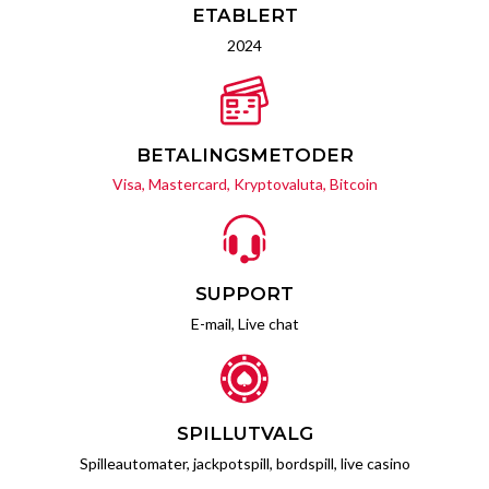
ETABLERT
2024
BETALINGSMETODER
Visa,
Mastercard,
Kryptovaluta,
Bitcoin
SUPPORT
E-mail,
Live chat
SPILLUTVALG
Spilleautomater, jackpotspill, bordspill, live casino