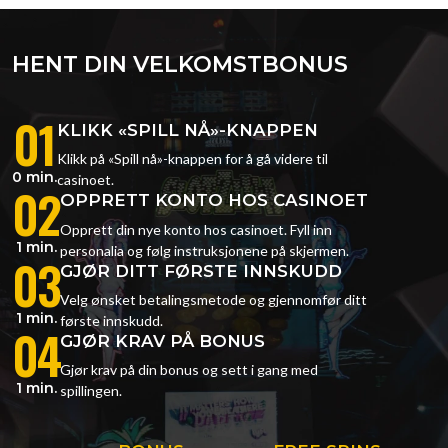
HENT DIN VELKOMSTBONUS
01
KLIKK «SPILL NÅ»-KNAPPEN
Klikk på «Spill nå»-knappen for å gå videre til
0 min.
casinoet.
02
OPPRETT KONTO HOS CASINOET
Opprett din nye konto hos casinoet. Fyll inn
1 min.
personalia og følg instruksjonene på skjermen.
03
GJØR DITT FØRSTE INNSKUDD
Velg ønsket betalingsmetode og gjennomfør ditt
1 min.
første innskudd.
04
GJØR KRAV PÅ BONUS
Gjør krav på din bonus og sett i gang med
1 min.
spillingen.