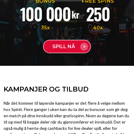
BONUS
FREE SPINS
100 000
250
kr
35x
40x
SPILL NÅ
KAMPANJER OG TILBUD
Når det kommer til løpende kampanjer er det flere å velge mellom
hos Spinit. Flere ganger i uken kan du ta del av bonuser som gir deg
en match på dine innskudd eller gratisspinn. Noen av dagene kan du
til og med få begge deler når du gjennomfører et innskudd. Det er
også mulig å hente deg cashbacks for live dealer spill, eller for