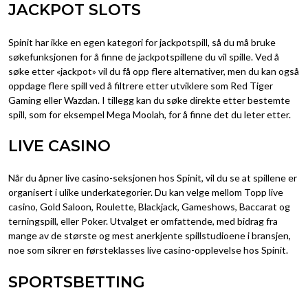
JACKPOT SLOTS
Spinit har ikke en egen kategori for jackpotspill, så du må bruke
søkefunksjonen for å finne de jackpotspillene du vil spille. Ved å
søke etter «jackpot» vil du få opp flere alternativer, men du kan også
oppdage flere spill ved å filtrere etter utviklere som Red Tiger
Gaming eller Wazdan. I tillegg kan du søke direkte etter bestemte
spill, som for eksempel Mega Moolah, for å finne det du leter etter.
LIVE CASINO
Når du åpner live casino-seksjonen hos Spinit, vil du se at spillene er
organisert i ulike underkategorier. Du kan velge mellom Topp live
casino, Gold Saloon, Roulette, Blackjack, Gameshows, Baccarat og
terningspill, eller Poker. Utvalget er omfattende, med bidrag fra
mange av de største og mest anerkjente spillstudioene i bransjen,
noe som sikrer en førsteklasses live casino-opplevelse hos Spinit.
SPORTSBETTING