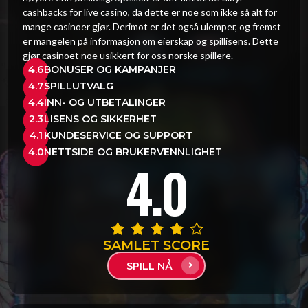
cashbacks for live casino, da dette er noe som ikke så alt for
mange casinoer gjør. Derimot er det også ulemper, og fremst
er mangelen på informasjon om eierskap og spillisens. Dette
gjør casinoet noe usikkert for oss norske spillere.
4.6
BONUSER OG KAMPANJER
4.7
SPILLUTVALG
4.4
INN- OG UTBETALINGER
2.3
LISENS OG SIKKERHET
4.1
KUNDESERVICE OG SUPPORT
4.0
NETTSIDE OG BRUKERVENNLIGHET
4.0
SAMLET SCORE
SPILL NÅ