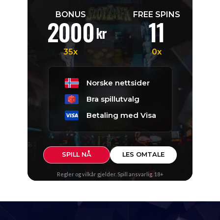
BONUS
FREE SPINS
2000
11
kr
35x
0x
Norske nettsider
Bra spillutvalg
Betaling med Visa
SPILL NÅ
LES OMTALE
Regler og vilkår gjelder. Spill ansvarlig. 18+