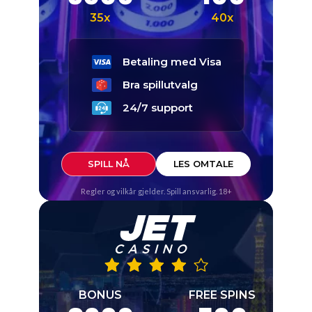
35x
40x
Betaling med Visa
Bra spillutvalg
24/7 support
SPILL NÅ
LES OMTALE
Regler og vilkår gjelder. Spill ansvarlig. 18+
BONUS
FREE SPINS