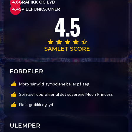
4.6
GRAFIKK OG LYD
4.4
SPILLFUNKSJONER
4.5
SAMLET SCORE
FORDELER
Moro når wild-symbolene baller på seg
Spirituell oppfølger til det suverene Moon Princess
Flott grafikk og lyd
ULEMPER