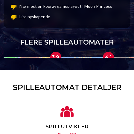
Nærmest en kopi av gameplayet til Moon Princess
Lite nyskapende
FLERE SPILLEAUTOMATER
3.9
4.1
SPILLEAUTOMAT DETALJER
SPILLUTVIKLER