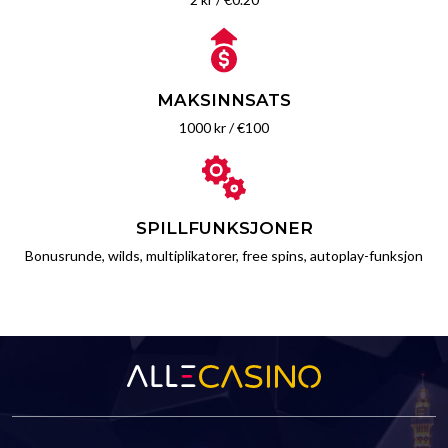
MAKSINNSATS
1000 kr / €100
SPILLFUNKSJONER
Bonusrunde, wilds, multiplikatorer, free spins, autoplay-funksjon